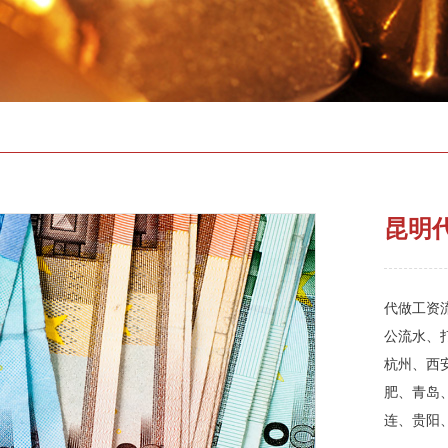
昆明
代做工资流
公流水、
杭州、西
肥、青岛
连、贵阳