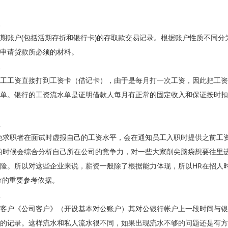
期账户(包括活期存折和银行卡)的存取款交易记录。根据账户性质不同
申请贷款所必须的材料。
工工资直接打到工资卡（借记卡），由于是每月打一次工资，因此把工资
单。银行的工资流水单是证明借款人每月有正常的固定收入和保证按时扣
免求职者在面试时虚报自己的工资水平，会在通知员工入职时提供之前工
的时候会综合分析自己所在公司的竞争力，对一些大家削尖脑袋想要往里
险。所以对这些企业来说，薪资一般除了根据能力体现，所以HR在招人
er的重要参考依据。
客户《公司客户》（开设基本对公账户）其对公银行帐户上一段时间与银
的记录。这样流水和私人流水很不同，如果出现流水不够的问题还是有方