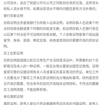
公司流水，说白了就是公司与公司之间账目往来的记录。这样流水
和私人流水很不同，如果出现流水不够的问题还是有方法补救的。
银行存款证明
存款证明业务是指银行为存款人出具证明，证明存款人在前某个时
点的存款余额或某个时期的存款发生额，和证明存款人在银行有在
以后某个时点前不可动用的存款余额。个人存款证明是客户因出国
留学、探亲、旅游、移民定居、经商或其他目的需要开具的资信证
明。
员工在职证明
在职证明是我国公民在日常生产生活经营活动中，所需要的对个在
职情况及收入的一种证明，一般在办理主要是出国签证使用。证明
是用可靠的证据证明有关人员或事实的真实情况的凭证。单位工作
人员要充分了解员工开具在职证明的充分理由和事项，研判是否符
合开具的需要，符合条件的及时开具相关证明材料，不符合的要跟
员工说明清楚，不能武断拒绝。
单位离职证明
离职证明，是用人单位与劳动者解除劳动关系的书面证明，是用人