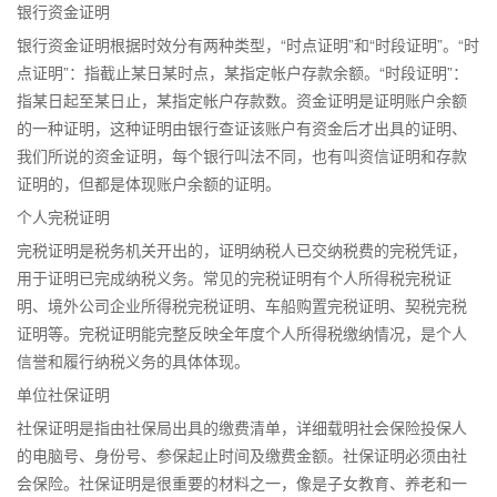
银行资金证明
银行资金证明根据时效分有两种类型，“时点证明”和“时段证明”。“时
点证明”：指截止某日某时点，某指定帐户存款余额。“时段证明”：
指某日起至某日止，某指定帐户存款数。资金证明是证明账户余额
的一种证明，这种证明由银行查证该账户有资金后才出具的证明、
我们所说的资金证明，每个银行叫法不同，也有叫资信证明和存款
证明的，但都是体现账户余额的证明。
个人完税证明
完税证明是税务机关开出的，证明纳税人已交纳税费的完税凭证，
用于证明已完成纳税义务。常见的完税证明有个人所得税完税证
明、境外公司企业所得税完税证明、车船购置完税证明、契税完税
证明等。完税证明能完整反映全年度个人所得税缴纳情况，是个人
信誉和履行纳税义务的具体体现。
单位社保证明
社保证明是指由社保局出具的缴费清单，详细载明社会保险投保人
的电脑号、身份号、参保起止时间及缴费金额。社保证明必须由社
会保险。社保证明是很重要的材料之一，像是子女教育、养老和一