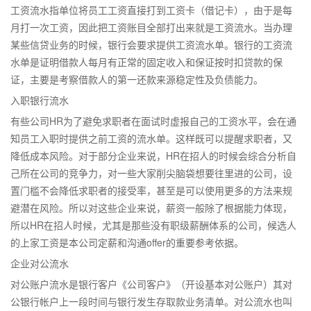
工资流水指单位将员工工资直接打到工资卡（借记卡），由于是每
月打一次工资，因此把工资账目全部打出来就是工资流水。当办理
某些信贷业务的时候，银行会要求提供工资流水单。银行的工资流
水单是证明借款人每月有正常的固定收入和保证按时扣贷款的保
证，主要是考察借款人的第一还款来源稳定性及负债能力。
入职银行流水
有些公司HR为了避免求职者在面试时虚报自己的工资水平，会在通
知员工入职时提供之前工资的流水单。这样既可以提醒求职者，又
降低成本风险。对于部分企业来说，HR在招人的时候会综合分析自
己所在公司的竞争力，对一些大家削尖脑袋想要往里进的公司，设
置门槛不会降低求职者的接受率，甚至是可以使用更多的方法来规
避潜在风险。所以对这些企业来说，薪资一般除了根据能力体现，
所以HR在招人时候，尤其是那些没有职级薪酬体系的公司，候选人
的上家工资是本公司定薪和沟通offer的重要参考依据。
企业对公流水
对公账户流水是银行客户《公司客户》（开设基本对公账户）其对
公银行帐户上一段时间与银行发生存取款业务清单。对公流水也叫