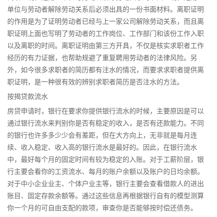
单位与劳动者解除劳动关系后必须出具的一份书面材料。离职证明
的作用是为了证明劳动者已经与上一家公司解除劳动关系，而且离
职证明上面也写明了劳动者的工作岗位、工作部门和该份工作入职
以及离职的时间。离职证明由第三方开具，不仅是核实求职者工作
经历的有力证据，也帮助规避了重复聘用劳动者的法律风险。另
外，如今很多求职者的简历都有注水的情况，而要求求职者提供离
职证明，是一种很有效的辨别求职者简历是否注水的方法。
按揭贷款流水
房贷申请时，银行在要求你提供银行流水的时候，主要原因是可以
通过银行流水来判别你是否有稳定的收入，是否有还款能力。不同
的银行也许多多少少会有差距，但在大方向上，无非就是每月连
续、收入稳定、收入高的银行流水是最好的。因此，在银行流水
中，最好每个月的固定时间有较为稳定的入账。对于工薪阶层，银
行主要会看你的工资流水、每月的账户余额以及账户的日均余额。
对于中小企业业主、个体户业主等，银行主要会查看借款人的进出
账目、固定存款余额等。通过这些信息再根据银行自有的模型测算
你一个月的可自由支配的款项，审查你是否能够按时偿还债务。