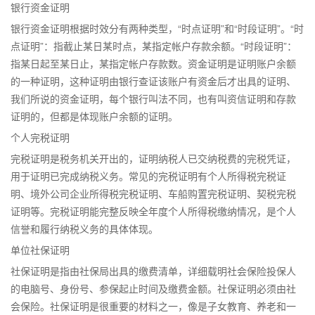
银行资金证明
银行资金证明根据时效分有两种类型，“时点证明”和“时段证明”。“时
点证明”：指截止某日某时点，某指定帐户存款余额。“时段证明”：
指某日起至某日止，某指定帐户存款数。资金证明是证明账户余额
的一种证明，这种证明由银行查证该账户有资金后才出具的证明、
我们所说的资金证明，每个银行叫法不同，也有叫资信证明和存款
证明的，但都是体现账户余额的证明。
个人完税证明
完税证明是税务机关开出的，证明纳税人已交纳税费的完税凭证，
用于证明已完成纳税义务。常见的完税证明有个人所得税完税证
明、境外公司企业所得税完税证明、车船购置完税证明、契税完税
证明等。完税证明能完整反映全年度个人所得税缴纳情况，是个人
信誉和履行纳税义务的具体体现。
单位社保证明
社保证明是指由社保局出具的缴费清单，详细载明社会保险投保人
的电脑号、身份号、参保起止时间及缴费金额。社保证明必须由社
会保险。社保证明是很重要的材料之一，像是子女教育、养老和一