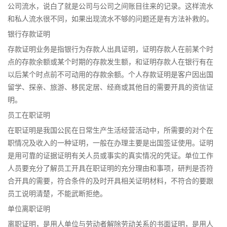
公司流水，说白了就是公司与公司之间账目往来的记录。这样流水
和私人流水很不同，如果出现流水不够的问题还是有方法补救的。
银行存款证明
存款证明业务是指银行为存款人出具证明，证明存款人在前某个时
点的存款余额或某个时期的存款发生额，和证明存款人在银行有在
以后某个时点前不可动用的存款余额。个人存款证明是客户因出国
留学、探亲、旅游、移民定居、经商或其他目的需要开具的资信证
明。
员工在职证明
在职证明是我国公民在日常生产生活经营活动中，所需要的对个在
职情况及收入的一种证明，一般在办理主要是出国签证使用。证明
是用可靠的证据证明有关人员或事实的真实情况的凭证。单位工作
人员要充分了解员工开具在职证明的充分理由和事项，研判是否符
合开具的需要，符合条件的及时开具相关证明材料，不符合的要跟
员工说明清楚，不能武断拒绝。
单位离职证明
离职证明，是用人单位与劳动者解除劳动关系的书面证明，是用人