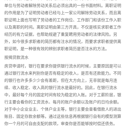
单位与劳动者解除劳动关系后必须出具的一份书面材料。离职证明
的作用是为了证明劳动者已经与上一家公司解除劳动关系，而且离
职证明上面也写明了劳动者的工作岗位、工作部门和该份工作入职
以及离职的时间。离职证明由第三方开具，不仅是核实求职者工作
经历的有力证据，也帮助规避了重复聘用劳动者的法律风险。另
外，如今很多求职者的简历都有注水的情况，而要求求职者提供离
职证明，是一种很有效的辨别求职者简历是否注水的方法。
按揭贷款流水
房贷申请时，银行在要求你提供银行流水的时候，主要原因是可以
通过银行流水来判别你是否有稳定的收入，是否有还款能力。不同
的银行也许多多少少会有差距，但在大方向上，无非就是每月连
续、收入稳定、收入高的银行流水是最好的。因此，在银行流水
中，最好每个月的固定时间有较为稳定的入账。对于工薪阶层，银
行主要会看你的工资流水、每月的账户余额以及账户的日均余额。
对于中小企业业主、个体户业主等，银行主要会查看借款人的进出
账目、固定存款余额等。通过这些信息再根据银行自有的模型测算
你一个月的可自由支配的款项，审查你是否能够按时偿还债务。