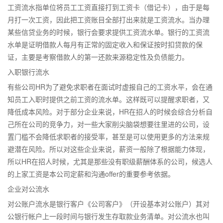
工资流水指单位将员工工资直接打到工资卡（借记卡），由于是每
月打一次工资，因此把工资账目全部打出来就是工资流水。当办理
某些信贷业务的时候，银行会要求提供工资流水单。银行的工资流
水单是证明借款人每月有正常的固定收入和保证按时扣贷款的保
证，主要是考察借款人的第一还款来源稳定性及负债能力。
入职银行流水
有些公司HR为了避免求职者在面试时虚报自己的工资水平，会在通
知员工入职时提供之前工资的流水单。这样既可以提醒求职者，又
降低成本风险。对于部分企业来说，HR在招人的时候会综合分析自
己所在公司的竞争力，对一些大家削尖脑袋想要往里进的公司，设
置门槛不会降低求职者的接受率，甚至是可以使用更多的方法来规
避潜在风险。所以对这些企业来说，薪资一般除了根据能力体现，
所以HR在招人时候，尤其是那些没有职级薪酬体系的公司，候选人
的上家工资是本公司定薪和沟通offer的重要参考依据。
企业对公流水
对公账户流水是银行客户《公司客户》（开设基本对公账户）其对
公银行帐户上一段时间与银行发生存取款业务清单。对公流水也叫