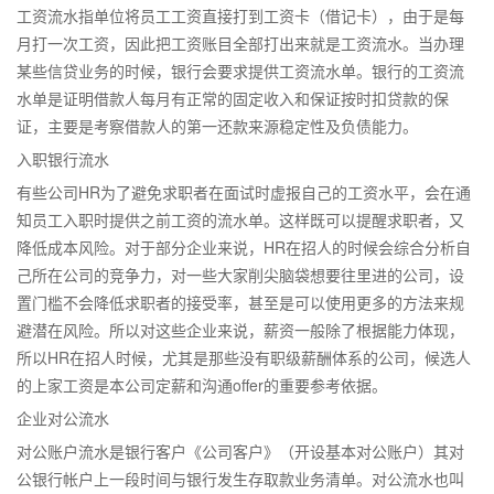
工资流水指单位将员工工资直接打到工资卡（借记卡），由于是每
月打一次工资，因此把工资账目全部打出来就是工资流水。当办理
某些信贷业务的时候，银行会要求提供工资流水单。银行的工资流
水单是证明借款人每月有正常的固定收入和保证按时扣贷款的保
证，主要是考察借款人的第一还款来源稳定性及负债能力。
入职银行流水
有些公司HR为了避免求职者在面试时虚报自己的工资水平，会在通
知员工入职时提供之前工资的流水单。这样既可以提醒求职者，又
降低成本风险。对于部分企业来说，HR在招人的时候会综合分析自
己所在公司的竞争力，对一些大家削尖脑袋想要往里进的公司，设
置门槛不会降低求职者的接受率，甚至是可以使用更多的方法来规
避潜在风险。所以对这些企业来说，薪资一般除了根据能力体现，
所以HR在招人时候，尤其是那些没有职级薪酬体系的公司，候选人
的上家工资是本公司定薪和沟通offer的重要参考依据。
企业对公流水
对公账户流水是银行客户《公司客户》（开设基本对公账户）其对
公银行帐户上一段时间与银行发生存取款业务清单。对公流水也叫