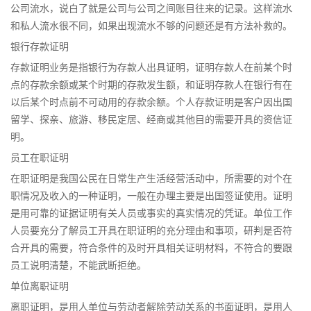
公司流水，说白了就是公司与公司之间账目往来的记录。这样流水
和私人流水很不同，如果出现流水不够的问题还是有方法补救的。
银行存款证明
存款证明业务是指银行为存款人出具证明，证明存款人在前某个时
点的存款余额或某个时期的存款发生额，和证明存款人在银行有在
以后某个时点前不可动用的存款余额。个人存款证明是客户因出国
留学、探亲、旅游、移民定居、经商或其他目的需要开具的资信证
明。
员工在职证明
在职证明是我国公民在日常生产生活经营活动中，所需要的对个在
职情况及收入的一种证明，一般在办理主要是出国签证使用。证明
是用可靠的证据证明有关人员或事实的真实情况的凭证。单位工作
人员要充分了解员工开具在职证明的充分理由和事项，研判是否符
合开具的需要，符合条件的及时开具相关证明材料，不符合的要跟
员工说明清楚，不能武断拒绝。
单位离职证明
离职证明，是用人单位与劳动者解除劳动关系的书面证明，是用人