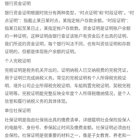
银行资金证明
银行资金证明根据时效分有两种类型，“时点证明”和“时段证明”。“时
点证明”：指截止某日某时点，某指定帐户存款余额。“时段证明”：
指某日起至某日止，某指定帐户存款数。资金证明是证明账户余额
的一种证明，这种证明由银行查证该账户有资金后才出具的证明、
我们所说的资金证明，每个银行叫法不同，也有叫资信证明和存款
证明的，但都是体现账户余额的证明。
个人完税证明
完税证明是税务机关开出的，证明纳税人已交纳税费的完税凭证，
用于证明已完成纳税义务。常见的完税证明有个人所得税完税证
明、境外公司企业所得税完税证明、车船购置完税证明、契税完税
证明等。完税证明能完整反映全年度个人所得税缴纳情况，是个人
信誉和履行纳税义务的具体体现。
单位社保证明
社保证明是指由社保局出具的缴费清单，详细载明社会保险投保人
的电脑号、身份号、参保起止时间及缴费金额。社保证明必须由社
会保险。社保证明是很重要的材料之一，像是子女教育、养老和一