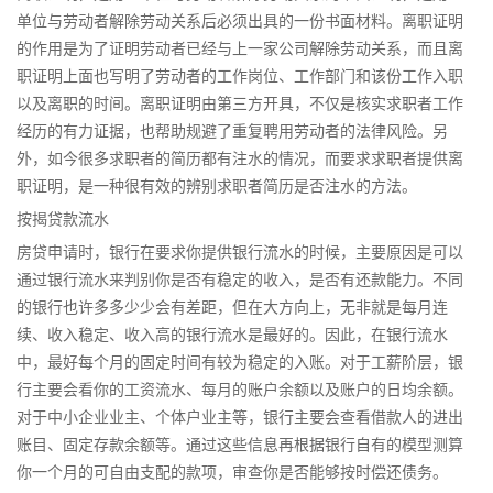
单位与劳动者解除劳动关系后必须出具的一份书面材料。离职证明
的作用是为了证明劳动者已经与上一家公司解除劳动关系，而且离
职证明上面也写明了劳动者的工作岗位、工作部门和该份工作入职
以及离职的时间。离职证明由第三方开具，不仅是核实求职者工作
经历的有力证据，也帮助规避了重复聘用劳动者的法律风险。另
外，如今很多求职者的简历都有注水的情况，而要求求职者提供离
职证明，是一种很有效的辨别求职者简历是否注水的方法。
按揭贷款流水
房贷申请时，银行在要求你提供银行流水的时候，主要原因是可以
通过银行流水来判别你是否有稳定的收入，是否有还款能力。不同
的银行也许多多少少会有差距，但在大方向上，无非就是每月连
续、收入稳定、收入高的银行流水是最好的。因此，在银行流水
中，最好每个月的固定时间有较为稳定的入账。对于工薪阶层，银
行主要会看你的工资流水、每月的账户余额以及账户的日均余额。
对于中小企业业主、个体户业主等，银行主要会查看借款人的进出
账目、固定存款余额等。通过这些信息再根据银行自有的模型测算
你一个月的可自由支配的款项，审查你是否能够按时偿还债务。