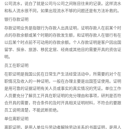
公司流水，说白了就是公司与公司之间账目往来的记录。这样流水
和私人流水很不同，如果出现流水不够的问题还是有方法补救的。
银行存款证明
存款证明业务是指银行为存款人出具证明，证明存款人在前某个时
点的存款余额或某个时期的存款发生额，和证明存款人在银行有在
以后某个时点前不可动用的存款余额。个人存款证明是客户因出国
留学、探亲、旅游、移民定居、经商或其他目的需要开具的资信证
明。
员工在职证明
在职证明是我国公民在日常生产生活经营活动中，所需要的对个在
职情况及收入的一种证明，一般在办理主要是出国签证使用。证明
是用可靠的证据证明有关人员或事实的真实情况的凭证。单位工作
人员要充分了解员工开具在职证明的充分理由和事项，研判是否符
合开具的需要，符合条件的及时开具相关证明材料，不符合的要跟
员工说明清楚，不能武断拒绝。
单位离职证明
离职证明，是用人单位与劳动者解除劳动关系的书面证明，是用人