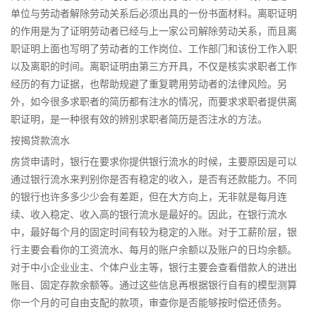
单位与劳动者解除劳动关系后必须出具的一份书面材料。离职证明
的作用是为了证明劳动者已经与上一家公司解除劳动关系，而且离
职证明上面也写明了劳动者的工作岗位、工作部门和该份工作入职
以及离职的时间。离职证明由第三方开具，不仅是核实求职者工作
经历的有力证据，也帮助规避了重复聘用劳动者的法律风险。另
外，如今很多求职者的简历都有注水的情况，而要求求职者提供离
职证明，是一种很有效的辨别求职者简历是否注水的方法。
按揭贷款流水
房贷申请时，银行在要求你提供银行流水的时候，主要原因是可以
通过银行流水来判别你是否有稳定的收入，是否有还款能力。不同
的银行也许多多少少会有差距，但在大方向上，无非就是每月连
续、收入稳定、收入高的银行流水是最好的。因此，在银行流水
中，最好每个月的固定时间有较为稳定的入账。对于工薪阶层，银
行主要会看你的工资流水、每月的账户余额以及账户的日均余额。
对于中小企业业主、个体户业主等，银行主要会查看借款人的进出
账目、固定存款余额等。通过这些信息再根据银行自有的模型测算
你一个月的可自由支配的款项，审查你是否能够按时偿还债务。