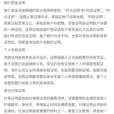
银行资金证明
银行资金证明根据时效分有两种类型，“时点证明”和“时段证明”。“时
点证明”：指截止某日某时点，某指定帐户存款余额。“时段证明”：
指某日起至某日止，某指定帐户存款数。资金证明是证明账户余额
的一种证明，这种证明由银行查证该账户有资金后才出具的证明、
我们所说的资金证明，每个银行叫法不同，也有叫资信证明和存款
证明的，但都是体现账户余额的证明。
个人完税证明
完税证明是税务机关开出的，证明纳税人已交纳税费的完税凭证，
用于证明已完成纳税义务。常见的完税证明有个人所得税完税证
明、境外公司企业所得税完税证明、车船购置完税证明、契税完税
证明等。完税证明能完整反映全年度个人所得税缴纳情况，是个人
信誉和履行纳税义务的具体体现。
单位社保证明
社保证明是指由社保局出具的缴费清单，详细载明社会保险投保人
的电脑号、身份号、参保起止时间及缴费金额。社保证明必须由社
会保险。社保证明是很重要的材料之一，像是子女教育、养老和一