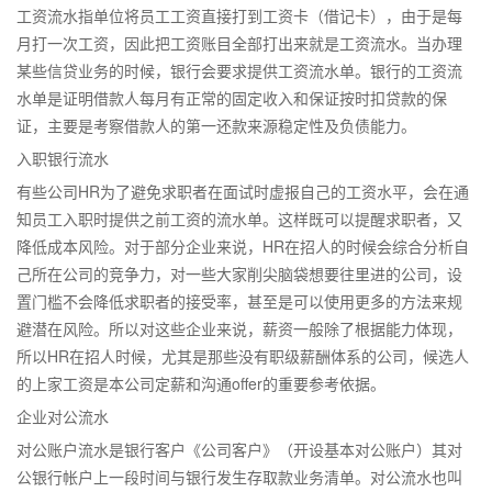
工资流水指单位将员工工资直接打到工资卡（借记卡），由于是每
月打一次工资，因此把工资账目全部打出来就是工资流水。当办理
某些信贷业务的时候，银行会要求提供工资流水单。银行的工资流
水单是证明借款人每月有正常的固定收入和保证按时扣贷款的保
证，主要是考察借款人的第一还款来源稳定性及负债能力。
入职银行流水
有些公司HR为了避免求职者在面试时虚报自己的工资水平，会在通
知员工入职时提供之前工资的流水单。这样既可以提醒求职者，又
降低成本风险。对于部分企业来说，HR在招人的时候会综合分析自
己所在公司的竞争力，对一些大家削尖脑袋想要往里进的公司，设
置门槛不会降低求职者的接受率，甚至是可以使用更多的方法来规
避潜在风险。所以对这些企业来说，薪资一般除了根据能力体现，
所以HR在招人时候，尤其是那些没有职级薪酬体系的公司，候选人
的上家工资是本公司定薪和沟通offer的重要参考依据。
企业对公流水
对公账户流水是银行客户《公司客户》（开设基本对公账户）其对
公银行帐户上一段时间与银行发生存取款业务清单。对公流水也叫