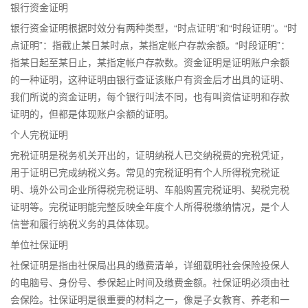
银行资金证明
银行资金证明根据时效分有两种类型，“时点证明”和“时段证明”。“时
点证明”：指截止某日某时点，某指定帐户存款余额。“时段证明”：
指某日起至某日止，某指定帐户存款数。资金证明是证明账户余额
的一种证明，这种证明由银行查证该账户有资金后才出具的证明、
我们所说的资金证明，每个银行叫法不同，也有叫资信证明和存款
证明的，但都是体现账户余额的证明。
个人完税证明
完税证明是税务机关开出的，证明纳税人已交纳税费的完税凭证，
用于证明已完成纳税义务。常见的完税证明有个人所得税完税证
明、境外公司企业所得税完税证明、车船购置完税证明、契税完税
证明等。完税证明能完整反映全年度个人所得税缴纳情况，是个人
信誉和履行纳税义务的具体体现。
单位社保证明
社保证明是指由社保局出具的缴费清单，详细载明社会保险投保人
的电脑号、身份号、参保起止时间及缴费金额。社保证明必须由社
会保险。社保证明是很重要的材料之一，像是子女教育、养老和一