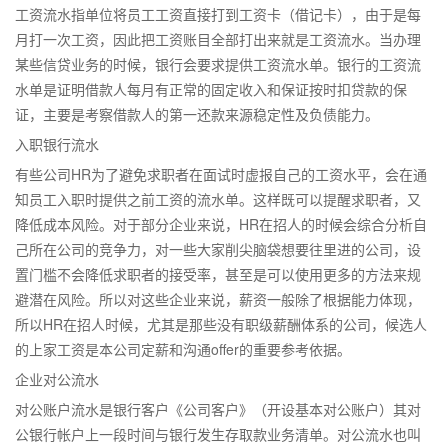
工资流水指单位将员工工资直接打到工资卡（借记卡），由于是每
月打一次工资，因此把工资账目全部打出来就是工资流水。当办理
某些信贷业务的时候，银行会要求提供工资流水单。银行的工资流
水单是证明借款人每月有正常的固定收入和保证按时扣贷款的保
证，主要是考察借款人的第一还款来源稳定性及负债能力。
入职银行流水
有些公司HR为了避免求职者在面试时虚报自己的工资水平，会在通
知员工入职时提供之前工资的流水单。这样既可以提醒求职者，又
降低成本风险。对于部分企业来说，HR在招人的时候会综合分析自
己所在公司的竞争力，对一些大家削尖脑袋想要往里进的公司，设
置门槛不会降低求职者的接受率，甚至是可以使用更多的方法来规
避潜在风险。所以对这些企业来说，薪资一般除了根据能力体现，
所以HR在招人时候，尤其是那些没有职级薪酬体系的公司，候选人
的上家工资是本公司定薪和沟通offer的重要参考依据。
企业对公流水
对公账户流水是银行客户《公司客户》（开设基本对公账户）其对
公银行帐户上一段时间与银行发生存取款业务清单。对公流水也叫