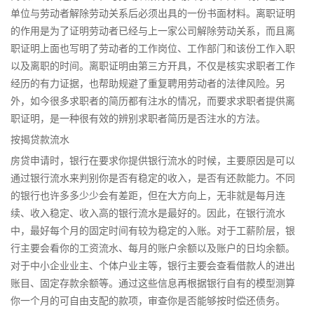
单位与劳动者解除劳动关系后必须出具的一份书面材料。离职证明
的作用是为了证明劳动者已经与上一家公司解除劳动关系，而且离
职证明上面也写明了劳动者的工作岗位、工作部门和该份工作入职
以及离职的时间。离职证明由第三方开具，不仅是核实求职者工作
经历的有力证据，也帮助规避了重复聘用劳动者的法律风险。另
外，如今很多求职者的简历都有注水的情况，而要求求职者提供离
职证明，是一种很有效的辨别求职者简历是否注水的方法。
按揭贷款流水
房贷申请时，银行在要求你提供银行流水的时候，主要原因是可以
通过银行流水来判别你是否有稳定的收入，是否有还款能力。不同
的银行也许多多少少会有差距，但在大方向上，无非就是每月连
续、收入稳定、收入高的银行流水是最好的。因此，在银行流水
中，最好每个月的固定时间有较为稳定的入账。对于工薪阶层，银
行主要会看你的工资流水、每月的账户余额以及账户的日均余额。
对于中小企业业主、个体户业主等，银行主要会查看借款人的进出
账目、固定存款余额等。通过这些信息再根据银行自有的模型测算
你一个月的可自由支配的款项，审查你是否能够按时偿还债务。