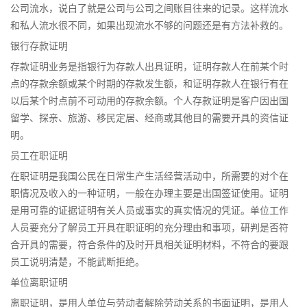
公司流水，说白了就是公司与公司之间账目往来的记录。这样流水
和私人流水很不同，如果出现流水不够的问题还是有方法补救的。
银行存款证明
存款证明业务是指银行为存款人出具证明，证明存款人在前某个时
点的存款余额或某个时期的存款发生额，和证明存款人在银行有在
以后某个时点前不可动用的存款余额。个人存款证明是客户因出国
留学、探亲、旅游、移民定居、经商或其他目的需要开具的资信证
明。
员工在职证明
在职证明是我国公民在日常生产生活经营活动中，所需要的对个在
职情况及收入的一种证明，一般在办理主要是出国签证使用。证明
是用可靠的证据证明有关人员或事实的真实情况的凭证。单位工作
人员要充分了解员工开具在职证明的充分理由和事项，研判是否符
合开具的需要，符合条件的及时开具相关证明材料，不符合的要跟
员工说明清楚，不能武断拒绝。
单位离职证明
离职证明，是用人单位与劳动者解除劳动关系的书面证明，是用人