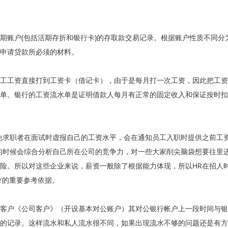
期账户(包括活期存折和银行卡)的存取款交易记录。根据账户性质不同
申请贷款所必须的材料。
工工资直接打到工资卡（借记卡），由于是每月打一次工资，因此把工资
单。银行的工资流水单是证明借款人每月有正常的固定收入和保证按时扣
免求职者在面试时虚报自己的工资水平，会在通知员工入职时提供之前工
的时候会综合分析自己所在公司的竞争力，对一些大家削尖脑袋想要往里
险。所以对这些企业来说，薪资一般除了根据能力体现，所以HR在招人
er的重要参考依据。
客户《公司客户》（开设基本对公账户）其对公银行帐户上一段时间与银
的记录。这样流水和私人流水很不同，如果出现流水不够的问题还是有方