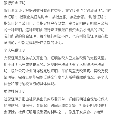
银行资金证明
银行资金证明根据时效分有两种类型，“时点证明”和“时段证明”。“时
点证明”：指截止某日某时点，某指定帐户存款余额。“时段证明”：
指某日起至某日止，某指定帐户存款数。资金证明是证明账户余额
的一种证明，这种证明由银行查证该账户有资金后才出具的证明、
我们所说的资金证明，每个银行叫法不同，也有叫资信证明和存款
证明的，但都是体现账户余额的证明。
个人完税证明
完税证明是税务机关开出的，证明纳税人已交纳税费的完税凭证，
用于证明已完成纳税义务。常见的完税证明有个人所得税完税证
明、境外公司企业所得税完税证明、车船购置完税证明、契税完税
证明等。完税证明能完整反映全年度个人所得税缴纳情况，是个人
信誉和履行纳税义务的具体体现。
单位社保证明
社保证明是指由社保局出具的缴费清单，详细载明社会保险投保人
的电脑号、身份号、参保起止时间及缴费金额。社保证明必须由社
会保险。社保证明是很重要的材料之一，像是子女教育、养老和一