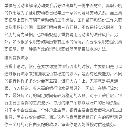
单位与劳动者解除劳动关系后必须出具的一份书面材料。离职证明
的作用是为了证明劳动者已经与上一家公司解除劳动关系，而且离
职证明上面也写明了劳动者的工作岗位、工作部门和该份工作入职
以及离职的时间。离职证明由第三方开具，不仅是核实求职者工作
经历的有力证据，也帮助规避了重复聘用劳动者的法律风险。另
外，如今很多求职者的简历都有注水的情况，而要求求职者提供离
职证明，是一种很有效的辨别求职者简历是否注水的方法。
按揭贷款流水
房贷申请时，银行在要求你提供银行流水的时候，主要原因是可以
通过银行流水来判别你是否有稳定的收入，是否有还款能力。不同
的银行也许多多少少会有差距，但在大方向上，无非就是每月连
续、收入稳定、收入高的银行流水是最好的。因此，在银行流水
中，最好每个月的固定时间有较为稳定的入账。对于工薪阶层，银
行主要会看你的工资流水、每月的账户余额以及账户的日均余额。
对于中小企业业主、个体户业主等，银行主要会查看借款人的进出
账目、固定存款余额等。通过这些信息再根据银行自有的模型测算
你一个月的可自由支配的款项，审查你是否能够按时偿还债务。