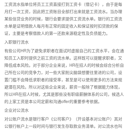
工资流水指单位将员工工资直接打到工资卡（借记卡），由于是每
月打一次工资，因此把工资账目全部打出来就是工资流水。当办理
某些信贷业务的时候，银行会要求提供工资流水单。银行的工资流
水单是证明借款人每月有正常的固定收入和保证按时扣贷款的保
证，主要是考察借款人的第一还款来源稳定性及负债能力。
入职银行流水
有些公司HR为了避免求职者在面试时虚报自己的工资水平，会在通
知员工入职时提供之前工资的流水单。这样既可以提醒求职者，又
降低成本风险。对于部分企业来说，HR在招人的时候会综合分析自
己所在公司的竞争力，对一些大家削尖脑袋想要往里进的公司，设
置门槛不会降低求职者的接受率，甚至是可以使用更多的方法来规
避潜在风险。所以对这些企业来说，薪资一般除了根据能力体现，
所以HR在招人时候，尤其是那些没有职级薪酬体系的公司，候选人
的上家工资是本公司定薪和沟通offer的重要参考依据。
企业对公流水
对公账户流水是银行客户《公司客户》（开设基本对公账户）其对
公银行帐户上一段时间与银行发生存取款业务清单。对公流水也叫