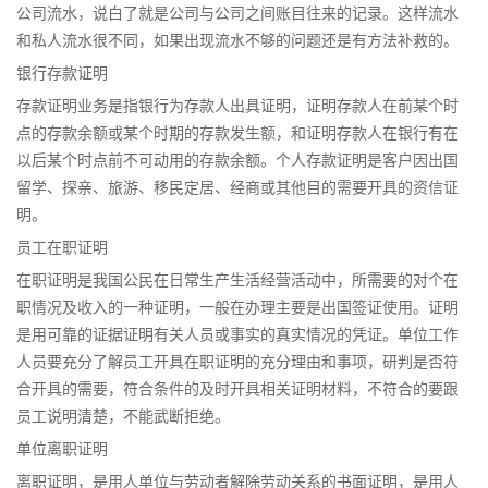
公司流水，说白了就是公司与公司之间账目往来的记录。这样流水
和私人流水很不同，如果出现流水不够的问题还是有方法补救的。
银行存款证明
存款证明业务是指银行为存款人出具证明，证明存款人在前某个时
点的存款余额或某个时期的存款发生额，和证明存款人在银行有在
以后某个时点前不可动用的存款余额。个人存款证明是客户因出国
留学、探亲、旅游、移民定居、经商或其他目的需要开具的资信证
明。
员工在职证明
在职证明是我国公民在日常生产生活经营活动中，所需要的对个在
职情况及收入的一种证明，一般在办理主要是出国签证使用。证明
是用可靠的证据证明有关人员或事实的真实情况的凭证。单位工作
人员要充分了解员工开具在职证明的充分理由和事项，研判是否符
合开具的需要，符合条件的及时开具相关证明材料，不符合的要跟
员工说明清楚，不能武断拒绝。
单位离职证明
离职证明，是用人单位与劳动者解除劳动关系的书面证明，是用人