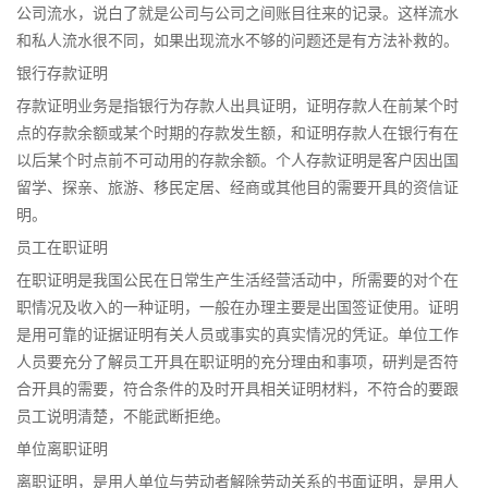
公司流水，说白了就是公司与公司之间账目往来的记录。这样流水
和私人流水很不同，如果出现流水不够的问题还是有方法补救的。
银行存款证明
存款证明业务是指银行为存款人出具证明，证明存款人在前某个时
点的存款余额或某个时期的存款发生额，和证明存款人在银行有在
以后某个时点前不可动用的存款余额。个人存款证明是客户因出国
留学、探亲、旅游、移民定居、经商或其他目的需要开具的资信证
明。
员工在职证明
在职证明是我国公民在日常生产生活经营活动中，所需要的对个在
职情况及收入的一种证明，一般在办理主要是出国签证使用。证明
是用可靠的证据证明有关人员或事实的真实情况的凭证。单位工作
人员要充分了解员工开具在职证明的充分理由和事项，研判是否符
合开具的需要，符合条件的及时开具相关证明材料，不符合的要跟
员工说明清楚，不能武断拒绝。
单位离职证明
离职证明，是用人单位与劳动者解除劳动关系的书面证明，是用人