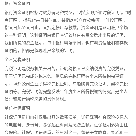
银行资金证明
银行资金证明根据时效分有两种类型，“时点证明”和“时段证明”。“时
点证明”：指截止某日某时点，某指定帐户存款余额。“时段证明”：
指某日起至某日止，某指定帐户存款数。资金证明是证明账户余额
的一种证明，这种证明由银行查证该账户有资金后才出具的证明、
我们所说的资金证明，每个银行叫法不同，也有叫资信证明和存款
证明的，但都是体现账户余额的证明。
个人完税证明
完税证明是税务机关开出的，证明纳税人已交纳税费的完税凭证，
用于证明已完成纳税义务。常见的完税证明有个人所得税完税证
明、境外公司企业所得税完税证明、车船购置完税证明、契税完税
证明等。完税证明能完整反映全年度个人所得税缴纳情况，是个人
信誉和履行纳税义务的具体体现。
单位社保证明
社保证明是指由社保局出具的缴费清单，详细载明社会保险投保人
的电脑号、身份号、参保起止时间及缴费金额。社保证明必须由社
会保险。社保证明是很重要的材料之一，像是子女教育、养老和一