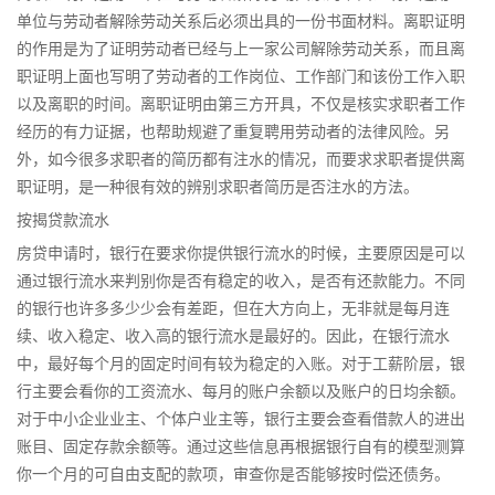
单位与劳动者解除劳动关系后必须出具的一份书面材料。离职证明
的作用是为了证明劳动者已经与上一家公司解除劳动关系，而且离
职证明上面也写明了劳动者的工作岗位、工作部门和该份工作入职
以及离职的时间。离职证明由第三方开具，不仅是核实求职者工作
经历的有力证据，也帮助规避了重复聘用劳动者的法律风险。另
外，如今很多求职者的简历都有注水的情况，而要求求职者提供离
职证明，是一种很有效的辨别求职者简历是否注水的方法。
按揭贷款流水
房贷申请时，银行在要求你提供银行流水的时候，主要原因是可以
通过银行流水来判别你是否有稳定的收入，是否有还款能力。不同
的银行也许多多少少会有差距，但在大方向上，无非就是每月连
续、收入稳定、收入高的银行流水是最好的。因此，在银行流水
中，最好每个月的固定时间有较为稳定的入账。对于工薪阶层，银
行主要会看你的工资流水、每月的账户余额以及账户的日均余额。
对于中小企业业主、个体户业主等，银行主要会查看借款人的进出
账目、固定存款余额等。通过这些信息再根据银行自有的模型测算
你一个月的可自由支配的款项，审查你是否能够按时偿还债务。