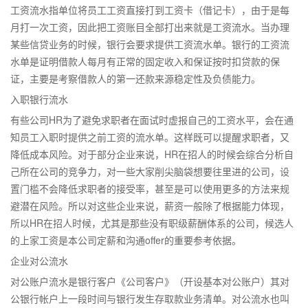
工资流水指单位将员工工资直接打到工资卡（借记卡），由于是每
月打一次工资，因此把工资账目全部打出来就是工资流水。当办理
某些信贷业务的时候，银行会要求提供工资流水单。银行的工资流
水单是证明借款人每月有正常的固定收入和保证按时扣贷款的保
证，主要是考察借款人的第一还款来源稳定性及负债能力。
入职银行流水
有些公司HR为了避免求职者在面试时虚报自己的工资水平，会在通
知员工入职时提供之前工资的流水单。这样既可以提醒求职者，又
降低成本风险。对于部分企业来说，HR在招人的时候会综合分析自
己所在公司的竞争力，对一些大家削尖脑袋想要往里进的公司，设
置门槛不会降低求职者的接受率，甚至是可以使用更多的方法来规
避潜在风险。所以对这些企业来说，薪资一般除了根据能力体现，
所以HR在招人时候，尤其是那些没有职级薪酬体系的公司，候选人
的上家工资是本公司定薪和沟通offer的重要参考依据。
企业对公流水
对公账户流水是银行客户《公司客户》（开设基本对公账户）其对
公银行帐户上一段时间与银行发生存取款业务清单。对公流水也叫