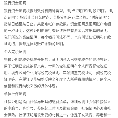
银行资金证明
银行资金证明根据时效分有两种类型，“时点证明”和“时段证明”。“时
点证明”：指截止某日某时点，某指定帐户存款余额。“时段证明”：
指某日起至某日止，某指定帐户存款数。资金证明是证明账户余额
的一种证明，这种证明由银行查证该账户有资金后才出具的证明、
我们所说的资金证明，每个银行叫法不同，也有叫资信证明和存款
证明的，但都是体现账户余额的证明。
个人完税证明
完税证明是税务机关开出的，证明纳税人已交纳税费的完税凭证，
用于证明已完成纳税义务。常见的完税证明有个人所得税完税证
明、境外公司企业所得税完税证明、车船购置完税证明、契税完税
证明等。完税证明能完整反映全年度个人所得税缴纳情况，是个人
信誉和履行纳税义务的具体体现。
单位社保证明
社保证明是指由社保局出具的缴费清单，详细载明社会保险投保人
的电脑号、身份号、参保起止时间及缴费金额。社保证明必须由社
会保险。社保证明是很重要的材料之一，像是子女教育、养老和一