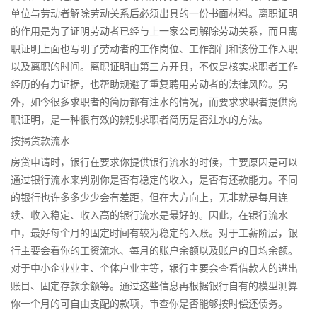
单位与劳动者解除劳动关系后必须出具的一份书面材料。离职证明
的作用是为了证明劳动者已经与上一家公司解除劳动关系，而且离
职证明上面也写明了劳动者的工作岗位、工作部门和该份工作入职
以及离职的时间。离职证明由第三方开具，不仅是核实求职者工作
经历的有力证据，也帮助规避了重复聘用劳动者的法律风险。另
外，如今很多求职者的简历都有注水的情况，而要求求职者提供离
职证明，是一种很有效的辨别求职者简历是否注水的方法。
按揭贷款流水
房贷申请时，银行在要求你提供银行流水的时候，主要原因是可以
通过银行流水来判别你是否有稳定的收入，是否有还款能力。不同
的银行也许多多少少会有差距，但在大方向上，无非就是每月连
续、收入稳定、收入高的银行流水是最好的。因此，在银行流水
中，最好每个月的固定时间有较为稳定的入账。对于工薪阶层，银
行主要会看你的工资流水、每月的账户余额以及账户的日均余额。
对于中小企业业主、个体户业主等，银行主要会查看借款人的进出
账目、固定存款余额等。通过这些信息再根据银行自有的模型测算
你一个月的可自由支配的款项，审查你是否能够按时偿还债务。