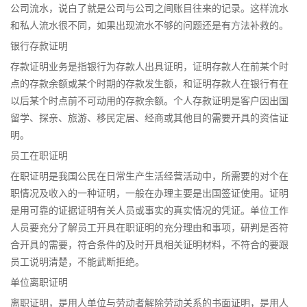
公司流水，说白了就是公司与公司之间账目往来的记录。这样流水
和私人流水很不同，如果出现流水不够的问题还是有方法补救的。
银行存款证明
存款证明业务是指银行为存款人出具证明，证明存款人在前某个时
点的存款余额或某个时期的存款发生额，和证明存款人在银行有在
以后某个时点前不可动用的存款余额。个人存款证明是客户因出国
留学、探亲、旅游、移民定居、经商或其他目的需要开具的资信证
明。
员工在职证明
在职证明是我国公民在日常生产生活经营活动中，所需要的对个在
职情况及收入的一种证明，一般在办理主要是出国签证使用。证明
是用可靠的证据证明有关人员或事实的真实情况的凭证。单位工作
人员要充分了解员工开具在职证明的充分理由和事项，研判是否符
合开具的需要，符合条件的及时开具相关证明材料，不符合的要跟
员工说明清楚，不能武断拒绝。
单位离职证明
离职证明，是用人单位与劳动者解除劳动关系的书面证明，是用人