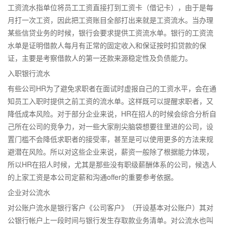
工资流水指单位将员工工资直接打到工资卡（借记卡），由于是每
月打一次工资，因此把工资账目全部打出来就是工资流水。当办理
某些信贷业务的时候，银行会要求提供工资流水单。银行的工资流
水单是证明借款人每月有正常的固定收入和保证按时扣贷款的保
证，主要是考察借款人的第一还款来源稳定性及负债能力。
入职银行流水
有些公司HR为了避免求职者在面试时虚报自己的工资水平，会在通
知员工入职时提供之前工资的流水单。这样既可以提醒求职者，又
降低成本风险。对于部分企业来说，HR在招人的时候会综合分析自
己所在公司的竞争力，对一些大家削尖脑袋想要往里进的公司，设
置门槛不会降低求职者的接受率，甚至是可以使用更多的方法来规
避潜在风险。所以对这些企业来说，薪资一般除了根据能力体现，
所以HR在招人时候，尤其是那些没有职级薪酬体系的公司，候选人
的上家工资是本公司定薪和沟通offer的重要参考依据。
企业对公流水
对公账户流水是银行客户《公司客户》（开设基本对公账户）其对
公银行帐户上一段时间与银行发生存取款业务清单。对公流水也叫