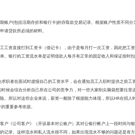
期账户(包括活期存折和银行卡)的存取款交易记录。根据账户性质不同
申请贷款所必须的材料。
工工资直接打到工资卡（借记卡），由于是每月打一次工资，因此把工资
单。银行的工资流水单是证明借款人每月有正常的固定收入和保证按时扣
免求职者在面试时虚报自己的工资水平，会在通知员工入职时提供之前工
的时候会综合分析自己所在公司的竞争力，对一些大家削尖脑袋想要往里
险。所以对这些企业来说，薪资一般除了根据能力体现，所以HR在招人
er的重要参考依据。
客户《公司客户》（开设基本对公账户）其对公银行帐户上一段时间与银
的记录。这样流水和私人流水很不同，如果出现流水不够的问题还是有方