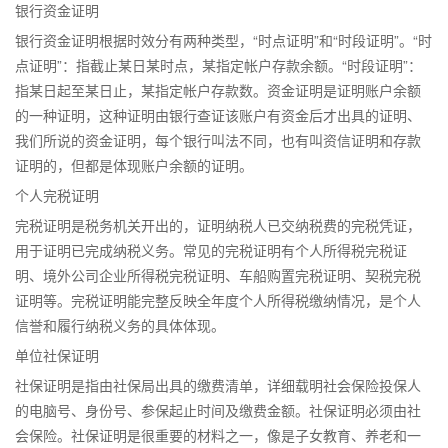
银行资金证明
银行资金证明根据时效分有两种类型，“时点证明”和“时段证明”。“时
点证明”：指截止某日某时点，某指定帐户存款余额。“时段证明”：
指某日起至某日止，某指定帐户存款数。资金证明是证明账户余额
的一种证明，这种证明由银行查证该账户有资金后才出具的证明、
我们所说的资金证明，每个银行叫法不同，也有叫资信证明和存款
证明的，但都是体现账户余额的证明。
个人完税证明
完税证明是税务机关开出的，证明纳税人已交纳税费的完税凭证，
用于证明已完成纳税义务。常见的完税证明有个人所得税完税证
明、境外公司企业所得税完税证明、车船购置完税证明、契税完税
证明等。完税证明能完整反映全年度个人所得税缴纳情况，是个人
信誉和履行纳税义务的具体体现。
单位社保证明
社保证明是指由社保局出具的缴费清单，详细载明社会保险投保人
的电脑号、身份号、参保起止时间及缴费金额。社保证明必须由社
会保险。社保证明是很重要的材料之一，像是子女教育、养老和一