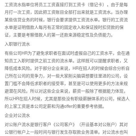
工资流水指单位将员工工资直接打到工资卡（借记卡），由于是每
月打一次工资，因此把工资账目全部打出来就是工资流水。当办理
某些信贷业务的时候，银行会要求提供工资流水单。银行的工资流
水单是证明借款人每月有正常的固定收入和保证按时扣贷款的保
证，主要是考察借款人的第一还款来源稳定性及负债能力。
入职银行流水
有些公司HR为了避免求职者在面试时虚报自己的工资水平，会在通
知员工入职时提供之前工资的流水单。这样既可以提醒求职者，又
降低成本风险。对于部分企业来说，HR在招人的时候会综合分析自
己所在公司的竞争力，对一些大家削尖脑袋想要往里进的公司，设
置门槛不会降低求职者的接受率，甚至是可以使用更多的方法来规
避潜在风险。所以对这些企业来说，薪资一般除了根据能力体现，
所以HR在招人时候，尤其是那些没有职级薪酬体系的公司，候选人
的上家工资是本公司定薪和沟通offer的重要参考依据。
企业对公流水
对公账户流水是银行客户《公司客户》（开设基本对公账户）其对
公银行帐户上一段时间与银行发生存取款业务清单。对公流水也叫