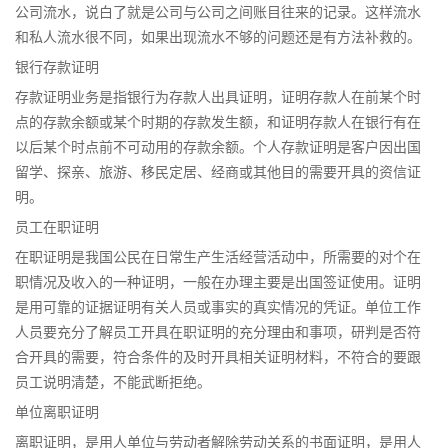
公司流水，说白了就是公司与公司之间账目往来的记录。这样流水
和私人流水很不同，如果出现流水不够的问题还是有方法补救的。
银行存款证明
存款证明业务是指银行为存款人出具证明，证明存款人在前某个时
点的存款余额或某个时期的存款发生额，和证明存款人在银行有在
以后某个时点前不可动用的存款余额。个人存款证明是客户因出国
留学、探亲、旅游、移民定居、经商或其他目的需要开具的资信证
明。
员工在职证明
在职证明是我国公民在日常生产生活经营活动中，所需要的对个在
职情况及收入的一种证明，一般在办理主要是出国签证使用。证明
是用可靠的证据证明有关人员或事实的真实情况的凭证。单位工作
人员要充分了解员工开具在职证明的充分理由和事项，研判是否符
合开具的需要，符合条件的及时开具相关证明材料，不符合的要跟
员工说明清楚，不能武断拒绝。
单位离职证明
离职证明，是用人单位与劳动者解除劳动关系的书面证明，是用人