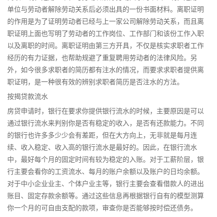
单位与劳动者解除劳动关系后必须出具的一份书面材料。离职证明
的作用是为了证明劳动者已经与上一家公司解除劳动关系，而且离
职证明上面也写明了劳动者的工作岗位、工作部门和该份工作入职
以及离职的时间。离职证明由第三方开具，不仅是核实求职者工作
经历的有力证据，也帮助规避了重复聘用劳动者的法律风险。另
外，如今很多求职者的简历都有注水的情况，而要求求职者提供离
职证明，是一种很有效的辨别求职者简历是否注水的方法。
按揭贷款流水
房贷申请时，银行在要求你提供银行流水的时候，主要原因是可以
通过银行流水来判别你是否有稳定的收入，是否有还款能力。不同
的银行也许多多少少会有差距，但在大方向上，无非就是每月连
续、收入稳定、收入高的银行流水是最好的。因此，在银行流水
中，最好每个月的固定时间有较为稳定的入账。对于工薪阶层，银
行主要会看你的工资流水、每月的账户余额以及账户的日均余额。
对于中小企业业主、个体户业主等，银行主要会查看借款人的进出
账目、固定存款余额等。通过这些信息再根据银行自有的模型测算
你一个月的可自由支配的款项，审查你是否能够按时偿还债务。