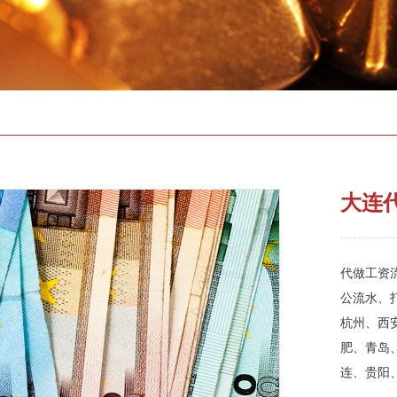
大连
代做工资流
公流水、
杭州、西
肥、青岛
连、贵阳