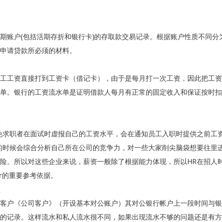
期账户(包括活期存折和银行卡)的存取款交易记录。根据账户性质不同
申请贷款所必须的材料。
工工资直接打到工资卡（借记卡），由于是每月打一次工资，因此把工资
单。银行的工资流水单是证明借款人每月有正常的固定收入和保证按时扣
免求职者在面试时虚报自己的工资水平，会在通知员工入职时提供之前工
的时候会综合分析自己所在公司的竞争力，对一些大家削尖脑袋想要往里
险。所以对这些企业来说，薪资一般除了根据能力体现，所以HR在招人
er的重要参考依据。
客户《公司客户》（开设基本对公账户）其对公银行帐户上一段时间与银
的记录。这样流水和私人流水很不同，如果出现流水不够的问题还是有方