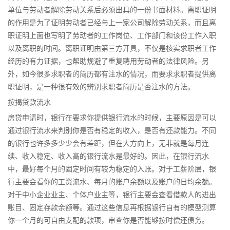
单位与劳动者解除劳动关系后必须出具的一份书面材料。离职证明
的作用是为了证明劳动者已经与上一家公司解除劳动关系，而且离
职证明上面也写明了劳动者的工作岗位、工作部门和该份工作入职
以及离职的时间。离职证明由第三方开具，不仅是核实求职者工作
经历的有力证据，也帮助规避了重复聘用劳动者的法律风险。另
外，如今很多求职者的简历都有注水的情况，而要求求职者提供离
职证明，是一种很有效的辨别求职者简历是否注水的方法。
按揭贷款流水
房贷申请时，银行在要求你提供银行流水的时候，主要原因是可以
通过银行流水来判别你是否有稳定的收入，是否有还款能力。不同
的银行也许多多少少会有差距，但在大方向上，无非就是每月连
续、收入稳定、收入高的银行流水是最好的。因此，在银行流水
中，最好每个月的固定时间有较为稳定的入账。对于工薪阶层，银
行主要会看你的工资流水、每月的账户余额以及账户的日均余额。
对于中小企业业主、个体户业主等，银行主要会查看借款人的进出
账目、固定存款余额等。通过这些信息再根据银行自有的模型测算
你一个月的可自由支配的款项，审查你是否能够按时偿还债务。