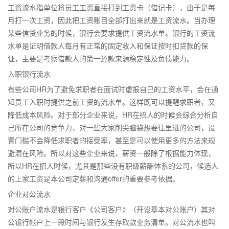
工资流水指单位将员工工资直接打到工资卡（借记卡），由于是每
月打一次工资，因此把工资账目全部打出来就是工资流水。当办理
某些信贷业务的时候，银行会要求提供工资流水单。银行的工资流
水单是证明借款人每月有正常的固定收入和保证按时扣贷款的保
证，主要是考察借款人的第一还款来源稳定性及负债能力。
入职银行流水
有些公司HR为了避免求职者在面试时虚报自己的工资水平，会在通
知员工入职时提供之前工资的流水单。这样既可以提醒求职者，又
降低成本风险。对于部分企业来说，HR在招人的时候会综合分析自
己所在公司的竞争力，对一些大家削尖脑袋想要往里进的公司，设
置门槛不会降低求职者的接受率，甚至是可以使用更多的方法来规
避潜在风险。所以对这些企业来说，薪资一般除了根据能力体现，
所以HR在招人时候，尤其是那些没有职级薪酬体系的公司，候选人
的上家工资是本公司定薪和沟通offer的重要参考依据。
企业对公流水
对公账户流水是银行客户《公司客户》（开设基本对公账户）其对
公银行帐户上一段时间与银行发生存取款业务清单。对公流水也叫