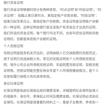
银行资金证明
银行资金证明根据时效分有两种类型，“时点证明”和“时段证明”。“时
点证明”：指截止某日某时点，某指定帐户存款余额。“时段证明”：
指某日起至某日止，某指定帐户存款数。资金证明是证明账户余额
的一种证明，这种证明由银行查证该账户有资金后才出具的证明、
我们所说的资金证明，每个银行叫法不同，也有叫资信证明和存款
证明的，但都是体现账户余额的证明。
个人完税证明
完税证明是税务机关开出的，证明纳税人已交纳税费的完税凭证，
用于证明已完成纳税义务。常见的完税证明有个人所得税完税证
明、境外公司企业所得税完税证明、车船购置完税证明、契税完税
证明等。完税证明能完整反映全年度个人所得税缴纳情况，是个人
信誉和履行纳税义务的具体体现。
单位社保证明
社保证明是指由社保局出具的缴费清单，详细载明社会保险投保人
的电脑号、身份号、参保起止时间及缴费金额。社保证明必须由社
会保险。社保证明是很重要的材料之一，像是子女教育、养老和一