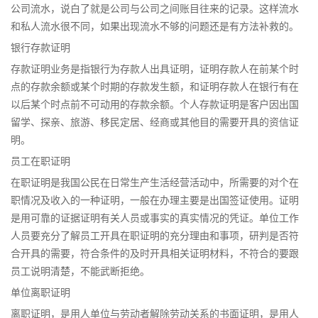
公司流水，说白了就是公司与公司之间账目往来的记录。这样流水
和私人流水很不同，如果出现流水不够的问题还是有方法补救的。
银行存款证明
存款证明业务是指银行为存款人出具证明，证明存款人在前某个时
点的存款余额或某个时期的存款发生额，和证明存款人在银行有在
以后某个时点前不可动用的存款余额。个人存款证明是客户因出国
留学、探亲、旅游、移民定居、经商或其他目的需要开具的资信证
明。
员工在职证明
在职证明是我国公民在日常生产生活经营活动中，所需要的对个在
职情况及收入的一种证明，一般在办理主要是出国签证使用。证明
是用可靠的证据证明有关人员或事实的真实情况的凭证。单位工作
人员要充分了解员工开具在职证明的充分理由和事项，研判是否符
合开具的需要，符合条件的及时开具相关证明材料，不符合的要跟
员工说明清楚，不能武断拒绝。
单位离职证明
离职证明，是用人单位与劳动者解除劳动关系的书面证明，是用人