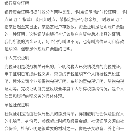
银行资金证明
银行资金证明根据时效分有两种类型，“时点证明”和“时段证明”。“时
点证明”：指截止某日某时点，某指定帐户存款余额。“时段证明”：
指某日起至某日止，某指定帐户存款数。资金证明是证明账户余额
的一种证明，这种证明由银行查证该账户有资金后才出具的证明、
我们所说的资金证明，每个银行叫法不同，也有叫资信证明和存款
证明的，但都是体现账户余额的证明。
个人完税证明
完税证明是税务机关开出的，证明纳税人已交纳税费的完税凭证，
用于证明已完成纳税义务。常见的完税证明有个人所得税完税证
明、境外公司企业所得税完税证明、车船购置完税证明、契税完税
证明等。完税证明能完整反映全年度个人所得税缴纳情况，是个人
信誉和履行纳税义务的具体体现。
单位社保证明
社保证明是指由社保局出具的缴费清单，详细载明社会保险投保人
的电脑号、身份号、参保起止时间及缴费金额。社保证明必须由社
会保险。社保证明是很重要的材料之一，像是子女教育、养老和一