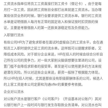
工资流水指单位将员工工资直接打到工资卡（借记卡），由于是每
月打一次工资，因此把工资账目全部打出来就是工资流水。当办理
某些信贷业务的时候，银行会要求提供工资流水单。银行的工资流
水单是证明借款人每月有正常的固定收入和保证按时扣贷款的保
证，主要是考察借款人的第一还款来源稳定性及负债能力。
入职银行流水
有些公司HR为了避免求职者在面试时虚报自己的工资水平，会在通
知员工入职时提供之前工资的流水单。这样既可以提醒求职者，又
降低成本风险。对于部分企业来说，HR在招人的时候会综合分析自
己所在公司的竞争力，对一些大家削尖脑袋想要往里进的公司，设
置门槛不会降低求职者的接受率，甚至是可以使用更多的方法来规
避潜在风险。所以对这些企业来说，薪资一般除了根据能力体现，
所以HR在招人时候，尤其是那些没有职级薪酬体系的公司，候选人
的上家工资是本公司定薪和沟通offer的重要参考依据。
企业对公流水
对公账户流水是银行客户《公司客户》（开设基本对公账户）其对
公银行帐户上一段时间与银行发生存取款业务清单。对公流水也叫