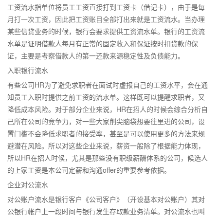
工资流水指单位将员工工资直接打到工资卡（借记卡），由于是每
月打一次工资，因此把工资账目全部打出来就是工资流水。当办理
某些信贷业务的时候，银行会要求提供工资流水单。银行的工资流
水单是证明借款人每月有正常的固定收入和保证按时扣贷款的保
证，主要是考察借款人的第一还款来源稳定性及负债能力。
入职银行流水
有些公司HR为了避免求职者在面试时虚报自己的工资水平，会在通
知员工入职时提供之前工资的流水单。这样既可以提醒求职者，又
降低成本风险。对于部分企业来说，HR在招人的时候会综合分析自
己所在公司的竞争力，对一些大家削尖脑袋想要往里进的公司，设
置门槛不会降低求职者的接受率，甚至是可以使用更多的方法来规
避潜在风险。所以对这些企业来说，薪资一般除了根据能力体现，
所以HR在招人时候，尤其是那些没有职级薪酬体系的公司，候选人
的上家工资是本公司定薪和沟通offer的重要参考依据。
企业对公流水
对公账户流水是银行客户《公司客户》（开设基本对公账户）其对
公银行帐户上一段时间与银行发生存取款业务清单。对公流水也叫