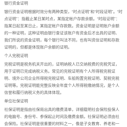
银行资金证明
银行资金证明根据时效分有两种类型，“时点证明”和“时段证明”。“时
点证明”：指截止某日某时点，某指定帐户存款余额。“时段证明”：
指某日起至某日止，某指定帐户存款数。资金证明是证明账户余额
的一种证明，这种证明由银行查证该账户有资金后才出具的证明、
我们所说的资金证明，每个银行叫法不同，也有叫资信证明和存款
证明的，但都是体现账户余额的证明。
个人完税证明
完税证明是税务机关开出的，证明纳税人已交纳税费的完税凭证，
用于证明已完成纳税义务。常见的完税证明有个人所得税完税证
明、境外公司企业所得税完税证明、车船购置完税证明、契税完税
证明等。完税证明能完整反映全年度个人所得税缴纳情况，是个人
信誉和履行纳税义务的具体体现。
单位社保证明
社保证明是指由社保局出具的缴费清单，详细载明社会保险投保人
的电脑号、身份号、参保起止时间及缴费金额。社保证明必须由社
会保险。社保证明是很重要的材料之一，像是子女教育、养老和一