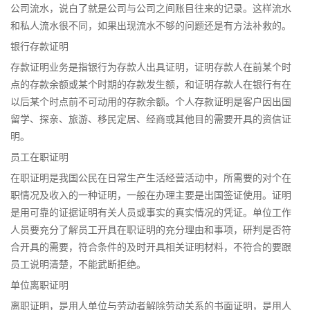
公司流水，说白了就是公司与公司之间账目往来的记录。这样流水
和私人流水很不同，如果出现流水不够的问题还是有方法补救的。
银行存款证明
存款证明业务是指银行为存款人出具证明，证明存款人在前某个时
点的存款余额或某个时期的存款发生额，和证明存款人在银行有在
以后某个时点前不可动用的存款余额。个人存款证明是客户因出国
留学、探亲、旅游、移民定居、经商或其他目的需要开具的资信证
明。
员工在职证明
在职证明是我国公民在日常生产生活经营活动中，所需要的对个在
职情况及收入的一种证明，一般在办理主要是出国签证使用。证明
是用可靠的证据证明有关人员或事实的真实情况的凭证。单位工作
人员要充分了解员工开具在职证明的充分理由和事项，研判是否符
合开具的需要，符合条件的及时开具相关证明材料，不符合的要跟
员工说明清楚，不能武断拒绝。
单位离职证明
离职证明，是用人单位与劳动者解除劳动关系的书面证明，是用人