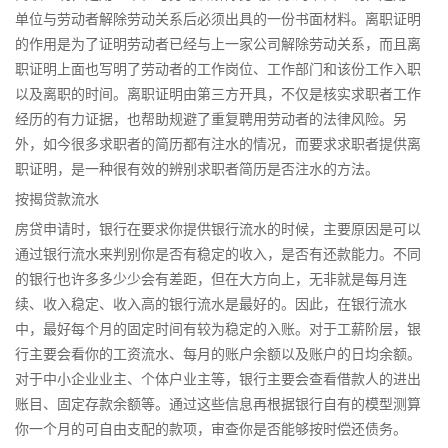
单位与劳动者解除劳动关系后必须出具的一份书面材料。离职证明
的作用是为了证明劳动者已经与上一家公司解除劳动关系，而且离
职证明上面也写明了劳动者的工作岗位、工作部门和该份工作入职
以及离职的时间。离职证明由第三方开具，不仅是核实求职者工作
经历的有力证据，也帮助规避了重复聘用劳动者的法律风险。另
外，如今很多求职者的简历都有注水的情况，而要求求职者提供离
职证明，是一种很有效的辨别求职者简历是否注水的方法。
按揭贷款流水
房贷申请时，银行在要求你提供银行流水的时候，主要原因是可以
通过银行流水来判别你是否有稳定的收入，是否有还款能力。不同
的银行也许多多少少会有差距，但在大方向上，无非就是每月连
续、收入稳定、收入高的银行流水是最好的。因此，在银行流水
中，最好每个月的固定时间有较为稳定的入账。对于工薪阶层，银
行主要会看你的工资流水、每月的账户余额以及账户的日均余额。
对于中小企业业主、个体户业主等，银行主要会查看借款人的进出
账目、固定存款余额等。通过这些信息再根据银行自有的模型测算
你一个月的可自由支配的款项，审查你是否能够按时偿还债务。