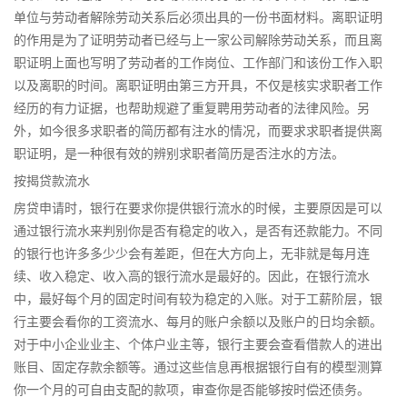
单位与劳动者解除劳动关系后必须出具的一份书面材料。离职证明
的作用是为了证明劳动者已经与上一家公司解除劳动关系，而且离
职证明上面也写明了劳动者的工作岗位、工作部门和该份工作入职
以及离职的时间。离职证明由第三方开具，不仅是核实求职者工作
经历的有力证据，也帮助规避了重复聘用劳动者的法律风险。另
外，如今很多求职者的简历都有注水的情况，而要求求职者提供离
职证明，是一种很有效的辨别求职者简历是否注水的方法。
按揭贷款流水
房贷申请时，银行在要求你提供银行流水的时候，主要原因是可以
通过银行流水来判别你是否有稳定的收入，是否有还款能力。不同
的银行也许多多少少会有差距，但在大方向上，无非就是每月连
续、收入稳定、收入高的银行流水是最好的。因此，在银行流水
中，最好每个月的固定时间有较为稳定的入账。对于工薪阶层，银
行主要会看你的工资流水、每月的账户余额以及账户的日均余额。
对于中小企业业主、个体户业主等，银行主要会查看借款人的进出
账目、固定存款余额等。通过这些信息再根据银行自有的模型测算
你一个月的可自由支配的款项，审查你是否能够按时偿还债务。