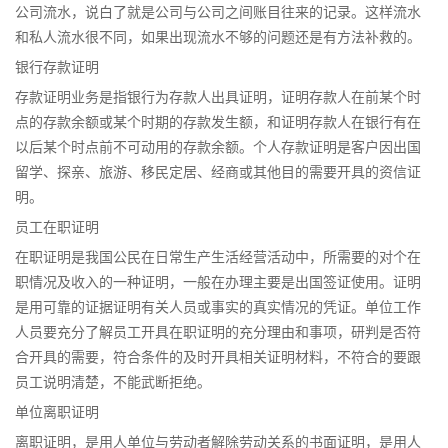
公司流水，说白了就是公司与公司之间账目往来的记录。这样流水
和私人流水很不同，如果出现流水不够的问题还是有方法补救的。
银行存款证明
存款证明业务是指银行为存款人出具证明，证明存款人在前某个时
点的存款余额或某个时期的存款发生额，和证明存款人在银行有在
以后某个时点前不可动用的存款余额。个人存款证明是客户因出国
留学、探亲、旅游、移民定居、经商或其他目的需要开具的资信证
明。
员工在职证明
在职证明是我国公民在日常生产生活经营活动中，所需要的对个在
职情况及收入的一种证明，一般在办理主要是出国签证使用。证明
是用可靠的证据证明有关人员或事实的真实情况的凭证。单位工作
人员要充分了解员工开具在职证明的充分理由和事项，研判是否符
合开具的需要，符合条件的及时开具相关证明材料，不符合的要跟
员工说明清楚，不能武断拒绝。
单位离职证明
离职证明，是用人单位与劳动者解除劳动关系的书面证明，是用人