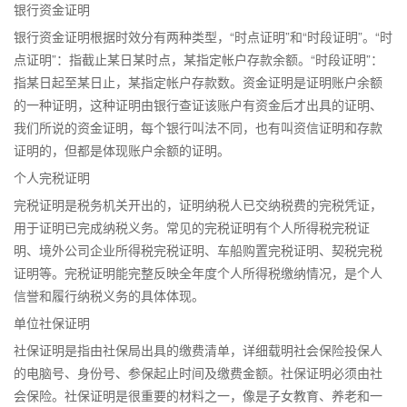
银行资金证明
银行资金证明根据时效分有两种类型，“时点证明”和“时段证明”。“时
点证明”：指截止某日某时点，某指定帐户存款余额。“时段证明”：
指某日起至某日止，某指定帐户存款数。资金证明是证明账户余额
的一种证明，这种证明由银行查证该账户有资金后才出具的证明、
我们所说的资金证明，每个银行叫法不同，也有叫资信证明和存款
证明的，但都是体现账户余额的证明。
个人完税证明
完税证明是税务机关开出的，证明纳税人已交纳税费的完税凭证，
用于证明已完成纳税义务。常见的完税证明有个人所得税完税证
明、境外公司企业所得税完税证明、车船购置完税证明、契税完税
证明等。完税证明能完整反映全年度个人所得税缴纳情况，是个人
信誉和履行纳税义务的具体体现。
单位社保证明
社保证明是指由社保局出具的缴费清单，详细载明社会保险投保人
的电脑号、身份号、参保起止时间及缴费金额。社保证明必须由社
会保险。社保证明是很重要的材料之一，像是子女教育、养老和一