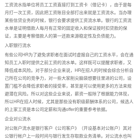
工资流水指单位将员工工资直接打到工资卡（借记卡），由于是每
月打一次工资，因此把工资账目全部打出来就是工资流水。当办理
某些信贷业务的时候，银行会要求提供工资流水单。银行的工资流
水单是证明借款人每月有正常的固定收入和保证按时扣贷款的保
证，主要是考察借款人的第一还款来源稳定性及负债能力。
入职银行流水
有些公司HR为了避免求职者在面试时虚报自己的工资水平，会在通
知员工入职时提供之前工资的流水单。这样既可以提醒求职者，又
降低成本风险。对于部分企业来说，HR在招人的时候会综合分析自
己所在公司的竞争力，对一些大家削尖脑袋想要往里进的公司，设
置门槛不会降低求职者的接受率，甚至是可以使用更多的方法来规
避潜在风险。所以对这些企业来说，薪资一般除了根据能力体现，
所以HR在招人时候，尤其是那些没有职级薪酬体系的公司，候选人
的上家工资是本公司定薪和沟通offer的重要参考依据。
企业对公流水
对公账户流水是银行客户《公司客户》（开设基本对公账户）其对
公银行帐户上一段时间与银行发生存取款业务清单。对公流水也叫