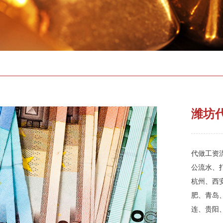
潍坊
代做工资流
公流水、
杭州、西
肥、青岛
连、贵阳