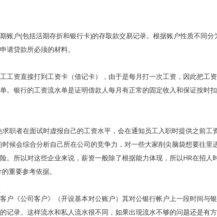
期账户(包括活期存折和银行卡)的存取款交易记录。根据账户性质不同
申请贷款所必须的材料。
工工资直接打到工资卡（借记卡），由于是每月打一次工资，因此把工资
单。银行的工资流水单是证明借款人每月有正常的固定收入和保证按时扣
免求职者在面试时虚报自己的工资水平，会在通知员工入职时提供之前工
的时候会综合分析自己所在公司的竞争力，对一些大家削尖脑袋想要往里
险。所以对这些企业来说，薪资一般除了根据能力体现，所以HR在招人
er的重要参考依据。
客户《公司客户》（开设基本对公账户）其对公银行帐户上一段时间与银
的记录。这样流水和私人流水很不同，如果出现流水不够的问题还是有方