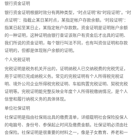
银行资金证明
银行资金证明根据时效分有两种类型，“时点证明”和“时段证明”。“时
点证明”：指截止某日某时点，某指定帐户存款余额。“时段证明”：
指某日起至某日止，某指定帐户存款数。资金证明是证明账户余额
的一种证明，这种证明由银行查证该账户有资金后才出具的证明、
我们所说的资金证明，每个银行叫法不同，也有叫资信证明和存款
证明的，但都是体现账户余额的证明。
个人完税证明
完税证明是税务机关开出的，证明纳税人已交纳税费的完税凭证，
用于证明已完成纳税义务。常见的完税证明有个人所得税完税证
明、境外公司企业所得税完税证明、车船购置完税证明、契税完税
证明等。完税证明能完整反映全年度个人所得税缴纳情况，是个人
信誉和履行纳税义务的具体体现。
单位社保证明
社保证明是指由社保局出具的缴费清单，详细载明社会保险投保人
的电脑号、身份号、参保起止时间及缴费金额。社保证明必须由社
会保险。社保证明是很重要的材料之一，像是子女教育、养老和一