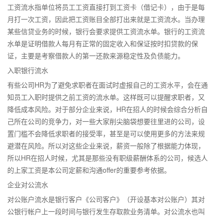
工资流水指单位将员工工资直接打到工资卡（借记卡），由于是每
月打一次工资，因此把工资账目全部打出来就是工资流水。当办理
某些信贷业务的时候，银行会要求提供工资流水单。银行的工资流
水单是证明借款人每月有正常的固定收入和保证按时扣贷款的保
证，主要是考察借款人的第一还款来源稳定性及负债能力。
入职银行流水
有些公司HR为了避免求职者在面试时虚报自己的工资水平，会在通
知员工入职时提供之前工资的流水单。这样既可以提醒求职者，又
降低成本风险。对于部分企业来说，HR在招人的时候会综合分析自
己所在公司的竞争力，对一些大家削尖脑袋想要往里进的公司，设
置门槛不会降低求职者的接受率，甚至是可以使用更多的方法来规
避潜在风险。所以对这些企业来说，薪资一般除了根据能力体现，
所以HR在招人时候，尤其是那些没有职级薪酬体系的公司，候选人
的上家工资是本公司定薪和沟通offer的重要参考依据。
企业对公流水
对公账户流水是银行客户《公司客户》（开设基本对公账户）其对
公银行帐户上一段时间与银行发生存取款业务清单。对公流水也叫