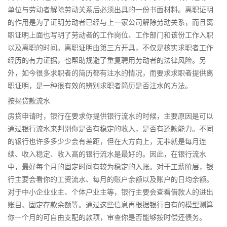
单位与劳动者解除劳动关系后必须出具的一份书面材料。离职证明
的作用是为了证明劳动者已经与上一家公司解除劳动关系，而且离
职证明上面也写明了劳动者的工作岗位、工作部门和该份工作入职
以及离职的时间。离职证明由第三方开具，不仅是核实求职者工作
经历的有力证据，也帮助规避了重复聘用劳动者的法律风险。另
外，如今很多求职者的简历都有注水的情况，而要求求职者提供离
职证明，是一种很有效的辨别求职者简历是否注水的方法。
按揭贷款流水
房贷申请时，银行在要求你提供银行流水的时候，主要原因是可以
通过银行流水来判别你是否有稳定的收入，是否有还款能力。不同
的银行也许多多少少会有差距，但在大方向上，无非就是每月连
续、收入稳定、收入高的银行流水是最好的。因此，在银行流水
中，最好每个月的固定时间有较为稳定的入账。对于工薪阶层，银
行主要会看你的工资流水、每月的账户余额以及账户的日均余额。
对于中小企业业主、个体户业主等，银行主要会查看借款人的进出
账目、固定存款余额等。通过这些信息再根据银行自有的模型测算
你一个月的可自由支配的款项，审查你是否能够按时偿还债务。