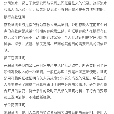
公司流水，说白了就是公司与公司之间账目往来的记录。这样流水
和私人流水很不同，如果出现流水不够的问题还是有方法补救的。
银行存款证明
存款证明业务是指银行为存款人出具证明，证明存款人在前某个时
点的存款余额或某个时期的存款发生额，和证明存款人在银行有在
以后某个时点前不可动用的存款余额。个人存款证明是客户因出国
留学、探亲、旅游、移民定居、经商或其他目的需要开具的资信证
明。
员工在职证明
在职证明是我国公民在日常生产生活经营活动中，所需要的对个在
职情况及收入的一种证明，一般在办理主要是出国签证使用。证明
是用可靠的证据证明有关人员或事实的真实情况的凭证。单位工作
人员要充分了解员工开具在职证明的充分理由和事项，研判是否符
合开具的需要，符合条件的及时开具相关证明材料，不符合的要跟
员工说明清楚，不能武断拒绝。
单位离职证明
离职证明，是用人单位与劳动者解除劳动关系的书面证明，是用人