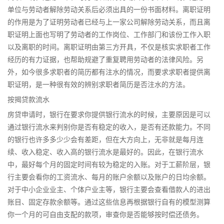
单位与劳动者解除劳动关系后必须出具的一份书面材料。离职证明
的作用是为了证明劳动者已经与上一家公司解除劳动关系，而且离
职证明上面也写明了劳动者的工作岗位、工作部门和该份工作入职
以及离职的时间。离职证明由第三方开具，不仅是核实求职者工作
经历的有力证据，也帮助规避了重复聘用劳动者的法律风险。另
外，如今很多求职者的简历都有注水的情况，而要求求职者提供离
职证明，是一种很有效的辨别求职者简历是否注水的方法。
按揭贷款流水
房贷申请时，银行在要求你提供银行流水的时候，主要原因是可以
通过银行流水来判别你是否有稳定的收入，是否有还款能力。不同
的银行也许多多少少会有差距，但在大方向上，无非就是每月连
续、收入稳定、收入高的银行流水是最好的。因此，在银行流水
中，最好每个月的固定时间有较为稳定的入账。对于工薪阶层，银
行主要会看你的工资流水、每月的账户余额以及账户的日均余额。
对于中小企业业主、个体户业主等，银行主要会查看借款人的进出
账目、固定存款余额等。通过这些信息再根据银行自有的模型测算
你一个月的可自由支配的款项，审查你是否能够按时偿还债务。