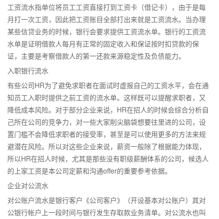
工资流水指单位将员工工资直接打到工资卡（借记卡），由于是每
月打一次工资，因此把工资账目全部打出来就是工资流水。当办理
某些信贷业务的时候，银行会要求提供工资流水单。银行的工资流
水单是证明借款人每月有正常的固定收入和保证按时扣贷款的保
证，主要是考察借款人的第一还款来源稳定性及负债能力。
入职银行流水
有些公司HR为了避免求职者在面试时虚报自己的工资水平，会在通
知员工入职时提供之前工资的流水单。这样既可以提醒求职者，又
降低成本风险。对于部分企业来说，HR在招人的时候会综合分析自
己所在公司的竞争力，对一些大家削尖脑袋想要往里进的公司，设
置门槛不会降低求职者的接受率，甚至是可以使用更多的方法来规
避潜在风险。所以对这些企业来说，薪资一般除了根据能力体现，
所以HR在招人时候，尤其是那些没有职级薪酬体系的公司，候选人
的上家工资是本公司定薪和沟通offer的重要参考依据。
企业对公流水
对公账户流水是银行客户《公司客户》（开设基本对公账户）其对
公银行帐户上一段时间与银行发生存取款业务清单。对公流水也叫