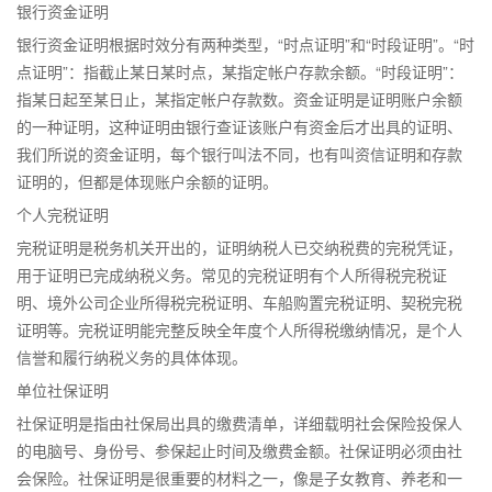
银行资金证明
银行资金证明根据时效分有两种类型，“时点证明”和“时段证明”。“时
点证明”：指截止某日某时点，某指定帐户存款余额。“时段证明”：
指某日起至某日止，某指定帐户存款数。资金证明是证明账户余额
的一种证明，这种证明由银行查证该账户有资金后才出具的证明、
我们所说的资金证明，每个银行叫法不同，也有叫资信证明和存款
证明的，但都是体现账户余额的证明。
个人完税证明
完税证明是税务机关开出的，证明纳税人已交纳税费的完税凭证，
用于证明已完成纳税义务。常见的完税证明有个人所得税完税证
明、境外公司企业所得税完税证明、车船购置完税证明、契税完税
证明等。完税证明能完整反映全年度个人所得税缴纳情况，是个人
信誉和履行纳税义务的具体体现。
单位社保证明
社保证明是指由社保局出具的缴费清单，详细载明社会保险投保人
的电脑号、身份号、参保起止时间及缴费金额。社保证明必须由社
会保险。社保证明是很重要的材料之一，像是子女教育、养老和一