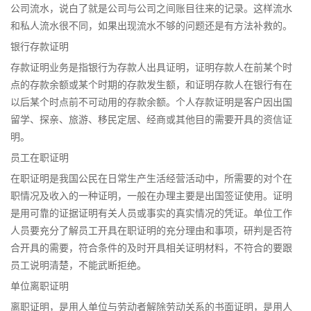
公司流水，说白了就是公司与公司之间账目往来的记录。这样流水
和私人流水很不同，如果出现流水不够的问题还是有方法补救的。
银行存款证明
存款证明业务是指银行为存款人出具证明，证明存款人在前某个时
点的存款余额或某个时期的存款发生额，和证明存款人在银行有在
以后某个时点前不可动用的存款余额。个人存款证明是客户因出国
留学、探亲、旅游、移民定居、经商或其他目的需要开具的资信证
明。
员工在职证明
在职证明是我国公民在日常生产生活经营活动中，所需要的对个在
职情况及收入的一种证明，一般在办理主要是出国签证使用。证明
是用可靠的证据证明有关人员或事实的真实情况的凭证。单位工作
人员要充分了解员工开具在职证明的充分理由和事项，研判是否符
合开具的需要，符合条件的及时开具相关证明材料，不符合的要跟
员工说明清楚，不能武断拒绝。
单位离职证明
离职证明，是用人单位与劳动者解除劳动关系的书面证明，是用人