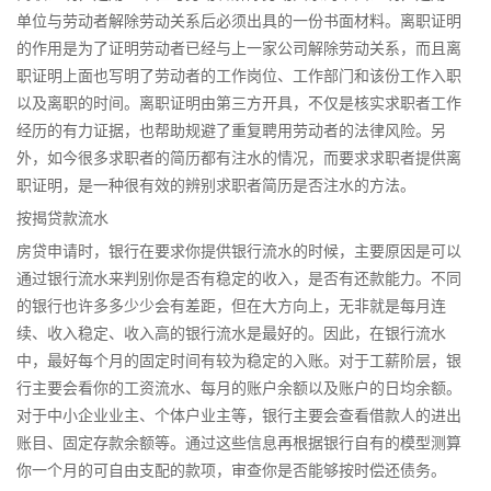
单位与劳动者解除劳动关系后必须出具的一份书面材料。离职证明
的作用是为了证明劳动者已经与上一家公司解除劳动关系，而且离
职证明上面也写明了劳动者的工作岗位、工作部门和该份工作入职
以及离职的时间。离职证明由第三方开具，不仅是核实求职者工作
经历的有力证据，也帮助规避了重复聘用劳动者的法律风险。另
外，如今很多求职者的简历都有注水的情况，而要求求职者提供离
职证明，是一种很有效的辨别求职者简历是否注水的方法。
按揭贷款流水
房贷申请时，银行在要求你提供银行流水的时候，主要原因是可以
通过银行流水来判别你是否有稳定的收入，是否有还款能力。不同
的银行也许多多少少会有差距，但在大方向上，无非就是每月连
续、收入稳定、收入高的银行流水是最好的。因此，在银行流水
中，最好每个月的固定时间有较为稳定的入账。对于工薪阶层，银
行主要会看你的工资流水、每月的账户余额以及账户的日均余额。
对于中小企业业主、个体户业主等，银行主要会查看借款人的进出
账目、固定存款余额等。通过这些信息再根据银行自有的模型测算
你一个月的可自由支配的款项，审查你是否能够按时偿还债务。