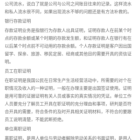
公司流水，说白了就是公司与公司之间账目往来的记录。这样流水
和私人流水很不同，如果出现流水不够的问题还是有方法补救的。
银行存款证明
存款证明业务是指银行为存款人出具证明，证明存款人在前某个时
点的存款余额或某个时期的存款发生额，和证明存款人在银行有在
以后某个时点前不可动用的存款余额。个人存款证明是客户因出国
留学、探亲、旅游、移民定居、经商或其他目的需要开具的资信证
明。
员工在职证明
在职证明是我国公民在日常生产生活经营活动中，所需要的对个在
职情况及收入的一种证明，一般在办理主要是出国签证使用。证明
是用可靠的证据证明有关人员或事实的真实情况的凭证。单位工作
人员要充分了解员工开具在职证明的充分理由和事项，研判是否符
合开具的需要，符合条件的及时开具相关证明材料，不符合的要跟
员工说明清楚，不能武断拒绝。
单位离职证明
离职证明，是用人单位与劳动者解除劳动关系的书面证明，是用人