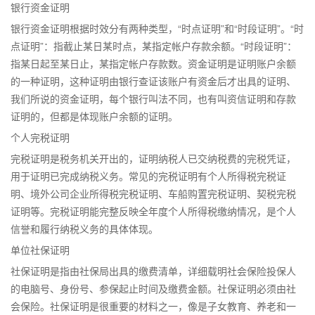
银行资金证明
银行资金证明根据时效分有两种类型，“时点证明”和“时段证明”。“时
点证明”：指截止某日某时点，某指定帐户存款余额。“时段证明”：
指某日起至某日止，某指定帐户存款数。资金证明是证明账户余额
的一种证明，这种证明由银行查证该账户有资金后才出具的证明、
我们所说的资金证明，每个银行叫法不同，也有叫资信证明和存款
证明的，但都是体现账户余额的证明。
个人完税证明
完税证明是税务机关开出的，证明纳税人已交纳税费的完税凭证，
用于证明已完成纳税义务。常见的完税证明有个人所得税完税证
明、境外公司企业所得税完税证明、车船购置完税证明、契税完税
证明等。完税证明能完整反映全年度个人所得税缴纳情况，是个人
信誉和履行纳税义务的具体体现。
单位社保证明
社保证明是指由社保局出具的缴费清单，详细载明社会保险投保人
的电脑号、身份号、参保起止时间及缴费金额。社保证明必须由社
会保险。社保证明是很重要的材料之一，像是子女教育、养老和一