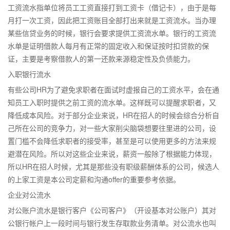
工资流水指单位将员工工资直接打到工资卡（借记卡），由于是每
月打一次工资，因此把工资账目全部打出来就是工资流水。当办理
某些信贷业务的时候，银行会要求提供工资流水单。银行的工资流
水单是证明借款人每月有正常的固定收入和保证按时扣贷款的保
证，主要是考察借款人的第一还款来源稳定性及负债能力。
入职银行流水
有些公司HR为了避免求职者在面试时虚报自己的工资水平，会在通
知员工入职时提供之前工资的流水单。这样既可以提醒求职者，又
降低成本风险。对于部分企业来说，HR在招人的时候会综合分析自
己所在公司的竞争力，对一些大家削尖脑袋想要往里进的公司，设
置门槛不会降低求职者的接受率，甚至是可以使用更多的方法来规
避潜在风险。所以对这些企业来说，薪资一般除了根据能力体现，
所以HR在招人时候，尤其是那些没有职级薪酬体系的公司，候选人
的上家工资是本公司定薪和沟通offer的重要参考依据。
企业对公流水
对公账户流水是银行客户《公司客户》（开设基本对公账户）其对
公银行帐户上一段时间与银行发生存取款业务清单。对公流水也叫