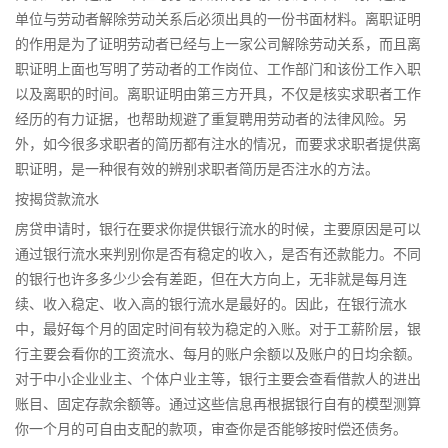
单位与劳动者解除劳动关系后必须出具的一份书面材料。离职证明
的作用是为了证明劳动者已经与上一家公司解除劳动关系，而且离
职证明上面也写明了劳动者的工作岗位、工作部门和该份工作入职
以及离职的时间。离职证明由第三方开具，不仅是核实求职者工作
经历的有力证据，也帮助规避了重复聘用劳动者的法律风险。另
外，如今很多求职者的简历都有注水的情况，而要求求职者提供离
职证明，是一种很有效的辨别求职者简历是否注水的方法。
按揭贷款流水
房贷申请时，银行在要求你提供银行流水的时候，主要原因是可以
通过银行流水来判别你是否有稳定的收入，是否有还款能力。不同
的银行也许多多少少会有差距，但在大方向上，无非就是每月连
续、收入稳定、收入高的银行流水是最好的。因此，在银行流水
中，最好每个月的固定时间有较为稳定的入账。对于工薪阶层，银
行主要会看你的工资流水、每月的账户余额以及账户的日均余额。
对于中小企业业主、个体户业主等，银行主要会查看借款人的进出
账目、固定存款余额等。通过这些信息再根据银行自有的模型测算
你一个月的可自由支配的款项，审查你是否能够按时偿还债务。