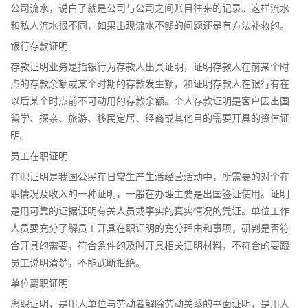
公司流水，说白了就是公司与公司之间账目往来的记录。这样流水
和私人流水很不同，如果出现流水不够的问题还是有方法补救的。
银行存款证明
存款证明业务是指银行为存款人出具证明，证明存款人在前某个时
点的存款余额或某个时期的存款发生额，和证明存款人在银行有在
以后某个时点前不可动用的存款余额。个人存款证明是客户因出国
留学、探亲、旅游、移民定居、经商或其他目的需要开具的资信证
明。
员工在职证明
在职证明是我国公民在日常生产生活经营活动中，所需要的对个在
职情况及收入的一种证明，一般在办理主要是出国签证使用。证明
是用可靠的证据证明有关人员或事实的真实情况的凭证。单位工作
人员要充分了解员工开具在职证明的充分理由和事项，研判是否符
合开具的需要，符合条件的及时开具相关证明材料，不符合的要跟
员工说明清楚，不能武断拒绝。
单位离职证明
离职证明，是用人单位与劳动者解除劳动关系的书面证明，是用人