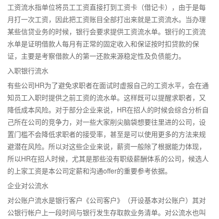
工资流水指单位将员工工资直接打到工资卡（借记卡），由于是每
月打一次工资，因此把工资账目全部打出来就是工资流水。当办理
某些信贷业务的时候，银行会要求提供工资流水单。银行的工资流
水单是证明借款人每月有正常的固定收入和保证按时扣贷款的保
证，主要是考察借款人的第一还款来源稳定性及负债能力。
入职银行流水
有些公司HR为了避免求职者在面试时虚报自己的工资水平，会在通
知员工入职时提供之前工资的流水单。这样既可以提醒求职者，又
降低成本风险。对于部分企业来说，HR在招人的时候会综合分析自
己所在公司的竞争力，对一些大家削尖脑袋想要往里进的公司，设
置门槛不会降低求职者的接受率，甚至是可以使用更多的方法来规
避潜在风险。所以对这些企业来说，薪资一般除了根据能力体现，
所以HR在招人时候，尤其是那些没有职级薪酬体系的公司，候选人
的上家工资是本公司定薪和沟通offer的重要参考依据。
企业对公流水
对公账户流水是银行客户《公司客户》（开设基本对公账户）其对
公银行帐户上一段时间与银行发生存取款业务清单。对公流水也叫