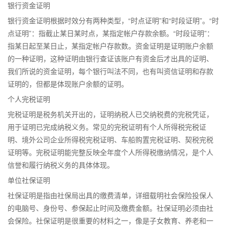
银行资金证明
银行资金证明根据时效分有两种类型，“时点证明”和“时段证明”。“时
点证明”：指截止某日某时点，某指定帐户存款余额。“时段证明”：
指某日起至某日止，某指定帐户存款数。资金证明是证明账户余额
的一种证明，这种证明由银行查证该账户有资金后才出具的证明、
我们所说的资金证明，每个银行叫法不同，也有叫资信证明和存款
证明的，但都是体现账户余额的证明。
个人完税证明
完税证明是税务机关开出的，证明纳税人已交纳税费的完税凭证，
用于证明已完成纳税义务。常见的完税证明有个人所得税完税证
明、境外公司企业所得税完税证明、车船购置完税证明、契税完税
证明等。完税证明能完整反映全年度个人所得税缴纳情况，是个人
信誉和履行纳税义务的具体体现。
单位社保证明
社保证明是指由社保局出具的缴费清单，详细载明社会保险投保人
的电脑号、身份号、参保起止时间及缴费金额。社保证明必须由社
会保险。社保证明是很重要的材料之一，像是子女教育、养老和一