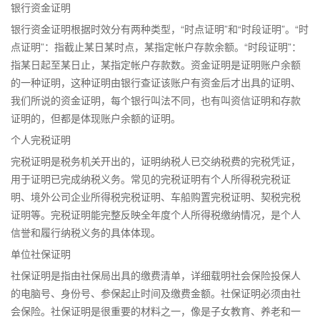
银行资金证明
银行资金证明根据时效分有两种类型，“时点证明”和“时段证明”。“时
点证明”：指截止某日某时点，某指定帐户存款余额。“时段证明”：
指某日起至某日止，某指定帐户存款数。资金证明是证明账户余额
的一种证明，这种证明由银行查证该账户有资金后才出具的证明、
我们所说的资金证明，每个银行叫法不同，也有叫资信证明和存款
证明的，但都是体现账户余额的证明。
个人完税证明
完税证明是税务机关开出的，证明纳税人已交纳税费的完税凭证，
用于证明已完成纳税义务。常见的完税证明有个人所得税完税证
明、境外公司企业所得税完税证明、车船购置完税证明、契税完税
证明等。完税证明能完整反映全年度个人所得税缴纳情况，是个人
信誉和履行纳税义务的具体体现。
单位社保证明
社保证明是指由社保局出具的缴费清单，详细载明社会保险投保人
的电脑号、身份号、参保起止时间及缴费金额。社保证明必须由社
会保险。社保证明是很重要的材料之一，像是子女教育、养老和一