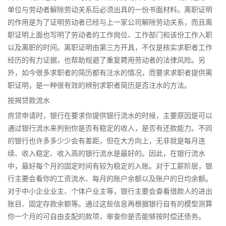
单位与劳动者解除劳动关系后必须出具的一份书面材料。离职证明
的作用是为了证明劳动者已经与上一家公司解除劳动关系，而且离
职证明上面也写明了劳动者的工作岗位、工作部门和该份工作入职
以及离职的时间。离职证明由第三方开具，不仅是核实求职者工作
经历的有力证据，也帮助规避了重复聘用劳动者的法律风险。另
外，如今很多求职者的简历都有注水的情况，而要求求职者提供离
职证明，是一种很有效的辨别求职者简历是否注水的方法。
按揭贷款流水
房贷申请时，银行在要求你提供银行流水的时候，主要原因是可以
通过银行流水来判别你是否有稳定的收入，是否有还款能力。不同
的银行也许多多少少会有差距，但在大方向上，无非就是每月连
续、收入稳定、收入高的银行流水是最好的。因此，在银行流水
中，最好每个月的固定时间有较为稳定的入账。对于工薪阶层，银
行主要会看你的工资流水、每月的账户余额以及账户的日均余额。
对于中小企业业主、个体户业主等，银行主要会查看借款人的进出
账目、固定存款余额等。通过这些信息再根据银行自有的模型测算
你一个月的可自由支配的款项，审查你是否能够按时偿还债务。