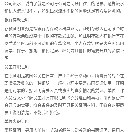
公司流水，说白了就是公司与公司之间账目往来的记录。这样流水
和私人流水很不同，如果出现流水不够的问题还是有方法补救的。
银行存款证明
存款证明业务是指银行为存款人出具证明，证明存款人在前某个时
点的存款余额或某个时期的存款发生额，和证明存款人在银行有在
以后某个时点前不可动用的存款余额。个人存款证明是客户因出国
留学、探亲、旅游、移民定居、经商或其他目的需要开具的资信证
明。
员工在职证明
在职证明是我国公民在日常生产生活经营活动中，所需要的对个在
职情况及收入的一种证明，一般在办理主要是出国签证使用。证明
是用可靠的证据证明有关人员或事实的真实情况的凭证。单位工作
人员要充分了解员工开具在职证明的充分理由和事项，研判是否符
合开具的需要，符合条件的及时开具相关证明材料，不符合的要跟
员工说明清楚，不能武断拒绝。
单位离职证明
离职证明，是用人单位与劳动者解除劳动关系的书面证明，是用人