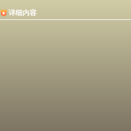
内容加载失败，可能是你的浏览器屏蔽了JS脚本！
详细内容