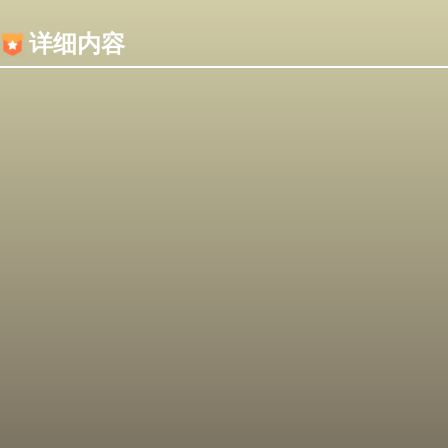
内容加载失败，可能是你的浏览器屏蔽了JS脚本！
详细内容