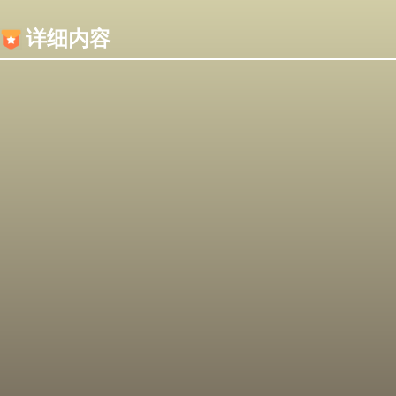
内容加载失败，可能是你的浏览器屏蔽了JS脚本！
详细内容