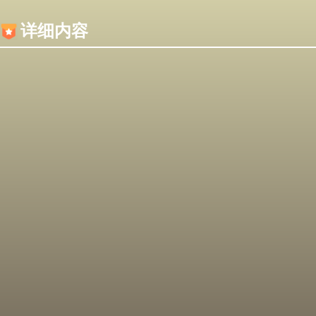
内容加载失败，可能是你的浏览器屏蔽了JS脚本！
详细内容