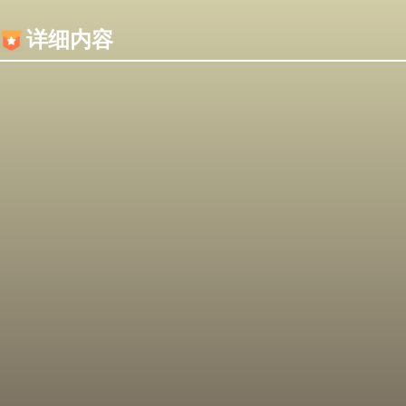
内容加载失败，可能是你的浏览器屏蔽了JS脚本！
详细内容