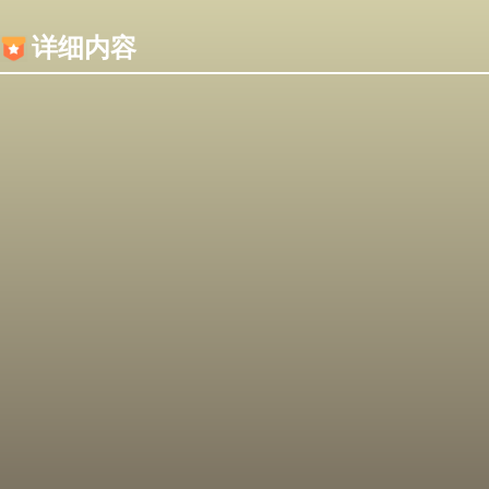
内容加载失败，可能是你的浏览器屏蔽了JS脚本！
详细内容