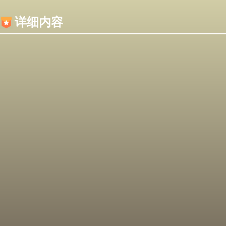
内容加载失败，可能是你的浏览器屏蔽了JS脚本！
详细内容