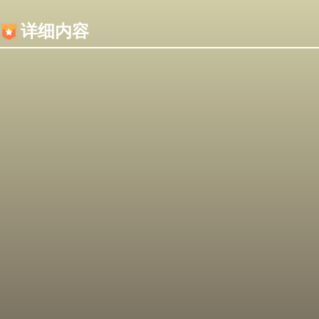
内容加载失败，可能是你的浏览器屏蔽了JS脚本！
详细内容