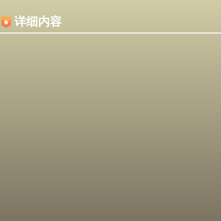
内容加载失败，可能是你的浏览器屏蔽了JS脚本！
详细内容