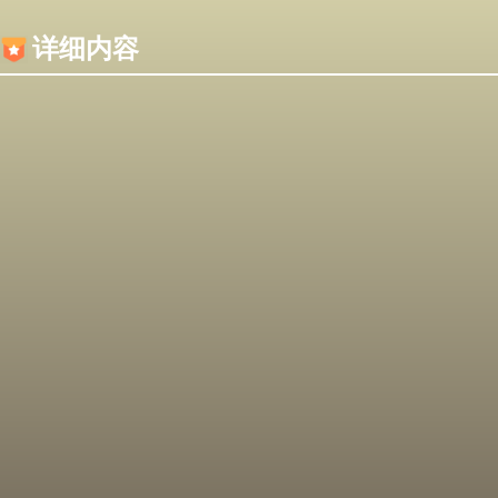
内容加载失败，可能是你的浏览器屏蔽了JS脚本！
详细内容