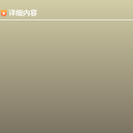
内容加载失败，可能是你的浏览器屏蔽了JS脚本！
详细内容