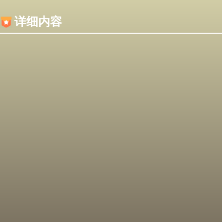
内容加载失败，可能是你的浏览器屏蔽了JS脚本！
详细内容