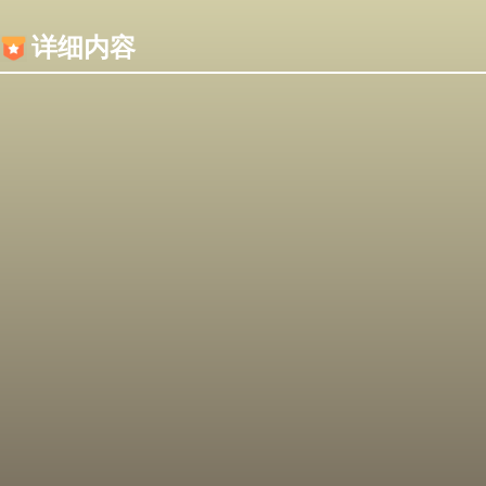
内容加载失败，可能是你的浏览器屏蔽了JS脚本！
详细内容