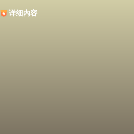
内容加载失败，可能是你的浏览器屏蔽了JS脚本！
详细内容