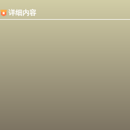
内容加载失败，可能是你的浏览器屏蔽了JS脚本！
详细内容