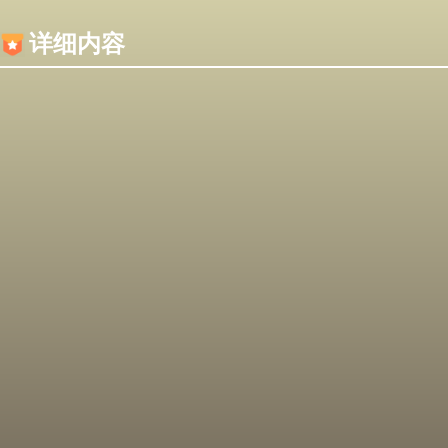
内容加载失败，可能是你的浏览器屏蔽了JS脚本！
详细内容