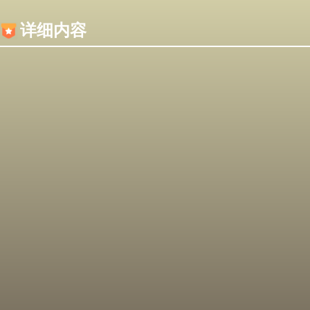
内容加载失败，可能是你的浏览器屏蔽了JS脚本！
详细内容