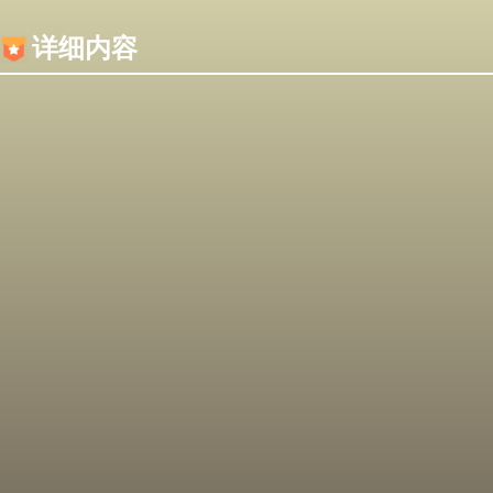
内容加载失败，可能是你的浏览器屏蔽了JS脚本！
详细内容