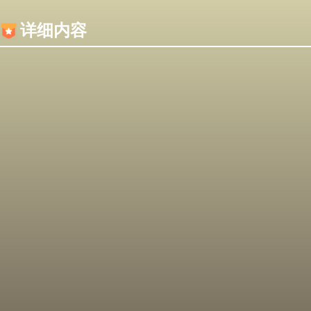
内容加载失败，可能是你的浏览器屏蔽了JS脚本！
详细内容