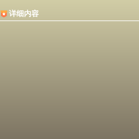
内容加载失败，可能是你的浏览器屏蔽了JS脚本！
详细内容